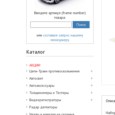
Введите артикул (frame number)
товара:
или
составьте запрос нашему
менеджеру
Каталог
АКЦИИ
Цепи-Траки противоскольжения
Автосвет
Автоаксессуары
Толщиномеры и Тестеры
Видеорегистраторы
Опис
Радар детекторы
Набор
Чехлы и накидки на сиденья