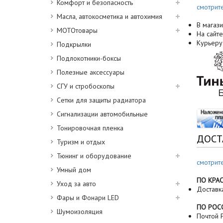
Комфорт и безопасность
смотрит
Масла, автокосметика и автохимия
В магази
МОТОтовары
На сайте
Курьеру
Подкрылки
Подлокотники-боксы
Полезные аксессуары
СГУ и стробоскопы
Сетки для защиты радиатора
Сигнализации автомобильные
Тонировочная пленка
ДОСТ
Туризм и отдых
Тюнинг и оборудование
смотрит
Умный дом
ПО КРА
Уход за авто
Доставк
Фары и Фонари LED
ПО РОС
Шумоизоляция
Почтой Р