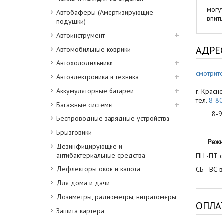
-могу
Автобаферы (Амортизирующие
-впит
подушки)
Автоинструмент
АДРЕ
Автомобильные коврики
Автохолодильники
смотрите
Автоэлектроника и техника
Аккумуляторные батареи
г. Красн
тел.
8-8
Багажные системы
8-900
Беспроводные зарядные устройства
Брызговики
Реж
Дезинфицирующие и
антибактериальные средства
ПН -ПТ с
Дефлекторы окон и капота
СБ - ВС 
Для дома и дачи
Дозиметры, радиометры, нитратомеры
ОПЛА
Защита картера