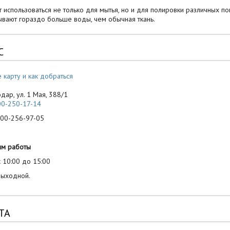
т использоваться не только для мытья, но и для полировки различных п
ывают гораздо больше воды, чем обычная ткань.
С
 карту и как добраться
одар, ул. 1 Мая, 388/1
00-250-17-14
-256-97-05
им работы
 10:00 до 15:00
выходной.
ТА