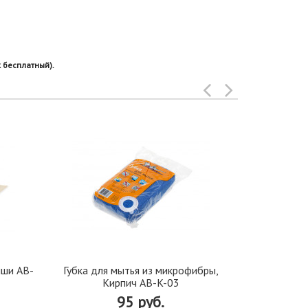
 бесплатный).
мши AB-
Губка для мытья из микрофибры,
Скребок-в
Кирпич AB-K-03
95 руб.