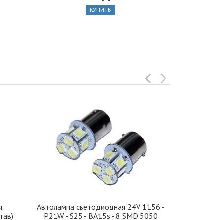
КУПИТЬ
я
Автолампа cветодиодная 24V 1156 -
Иранская 
тав)
P21W - S25 - BA15s - 8 SMD 5050
стекло 42, 5