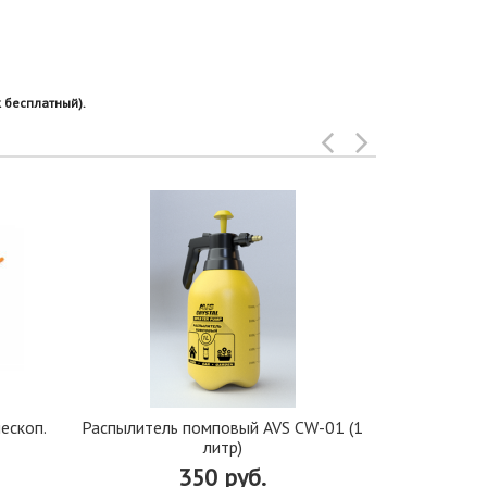
 бесплатный).
ескоп.
Распылитель помповый AVS CW-01 (1
Ведро-тра
3
литр)
(ора
350 руб.