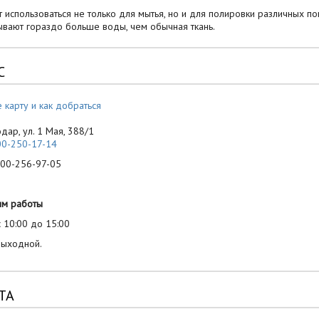
т использоваться не только для мытья, но и для полировки различных п
ывают гораздо больше воды, чем обычная ткань.
С
 карту и как добраться
одар, ул. 1 Мая, 388/1
00-250-17-14
-256-97-05
им работы
 10:00 до 15:00
выходной.
ТА