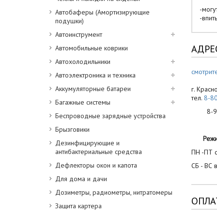
-могу
Автобаферы (Амортизирующие
-впит
подушки)
Автоинструмент
АДРЕ
Автомобильные коврики
Автохолодильники
смотрите
Автоэлектроника и техника
Аккумуляторные батареи
г. Красн
тел.
8-8
Багажные системы
8-900
Беспроводные зарядные устройства
Брызговики
Реж
Дезинфицирующие и
антибактериальные средства
ПН -ПТ с
Дефлекторы окон и капота
СБ - ВС 
Для дома и дачи
Дозиметры, радиометры, нитратомеры
ОПЛА
Защита картера