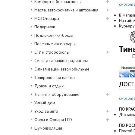
Комфорт и безопасность
смотрит
Масла, автокосметика и автохимия
В магази
МОТОтовары
На сайте
Курьеру
Подкрылки
Подлокотники-боксы
Полезные аксессуары
СГУ и стробоскопы
Сетки для защиты радиатора
Сигнализации автомобильные
Тонировочная пленка
ДОСТ
Туризм и отдых
Тюнинг и оборудование
смотрит
Умный дом
ПО КРА
Уход за авто
Доставк
Фары и Фонари LED
ПО РОС
Шумоизоляция
Почтой Р