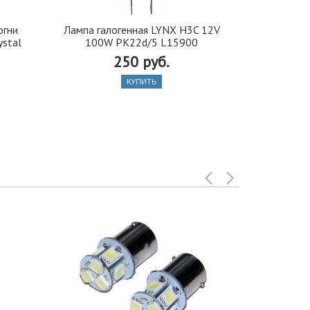
огни
Лампа галогенная LYNX H3C 12V
Автолампа
ystal
100W PK22d/5 L15900
P21/5W - S2
250 руб.
КУПИТЬ