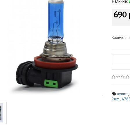
Наличие:
690 
Количест
купить
2шт.
,
A78