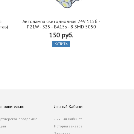
я
Автолампа cветодиодная 24V 1156 -
Иранская 
тав)
P21W - S25 - BA15s - 8 SMD 5050
стекло 42, 5
150 руб.
КУПИТЬ
ополнительно
Личный Кабинет
ртнерская программа
Личный Кабинет
ции
История заказов
Закладки