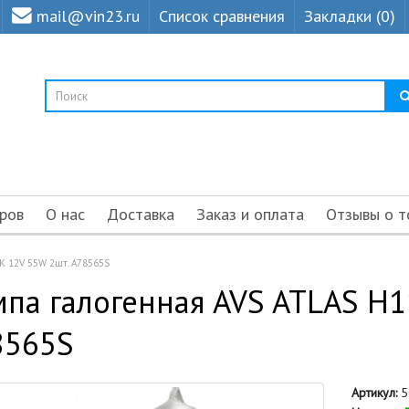
mail@vin23.ru
Список сравнения
Закладки (0)
ров
О нас
Доставка
Заказ и оплата
Отзывы о т
К 12V 55W 2шт. A78565S
па галогенная AVS ATLAS H1
8565S
Артикул:
5