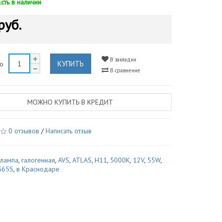
Есть в наличии
руб.
В закладки
КУПИТЬ
во
В сравнение
МОЖНО КУПИТЬ В КРЕДИТ
0 отзывов
/
Написать отзыв
,
лампа
,
галогенная
,
AVS
,
ATLAS
,
H11
,
5000К
,
12V
,
55W
,
565S
,
в Краснодаре