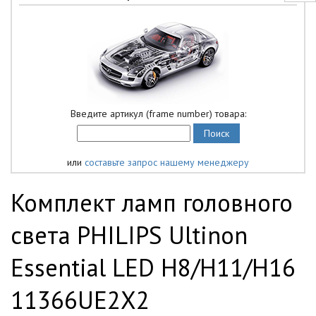
Введите артикул (frame number) товара:
или
составьте запрос нашему менеджеру
Комплект ламп головного
света PHILIPS Ultinon
Essential LED H8/H11/H16
11366UE2X2