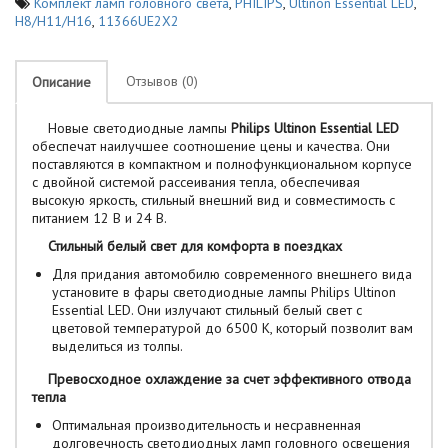
Комплект ламп головного света
,
PHILIPS
,
Ultinon Essential LED
,
H8/H11/H16
,
11366UE2X2
Отзывов (0)
Описание
Новые светодиодные лампы
Philips Ultinon Essential LED
обеспечат наилучшее соотношение цены и качества. Они
поставляются в компактном и полнофункциональном корпусе
с двойной системой рассеивания тепла, обеспечивая
высокую яркость, стильный внешний вид и совместимость с
питанием 12 В и 24 В.
Стильный белый свет для комфорта в поездках
Для придания автомобилю современного внешнего вида
установите в фары светодиодные лампы Philips Ultinon
Essential LED. Они излучают стильный белый свет с
цветовой температурой до 6500 К, который позволит вам
выделиться из толпы.
Превосходное охлаждение за счет эффективного отвода
тепла
Оптимальная производительность и несравненная
долговечность светодиодных ламп головного освещения