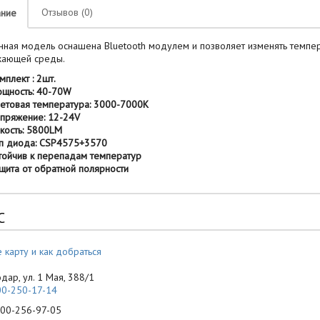
Отзывов (0)
ание
я модель оснашена Bluetooth модулем и позволяет изменять темпер
жающей среды.
мплект : 2шт.
щность: 40-70W
етовая температура: 3000-7000К
пряжение: 12-24V
кость: 5800LM
п диода: CSP4575+3570
тойчив к перепадам температур
щита от обратной полярности
С
 карту и как добраться
одар, ул. 1 Мая, 388/1
00-250-17-14
-256-97-05