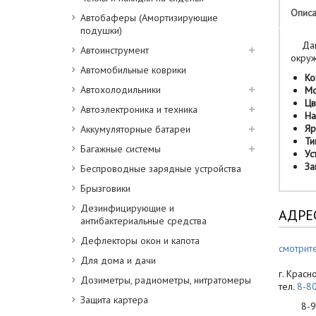
Опис
Автобаферы (Амортизирующие
подушки)
Данна
Автоинструмент
окру
Автомобильные коврики
Ко
Автохолодильники
Мо
Цв
Автоэлектроника и техника
На
Яр
Аккумуляторные батареи
Ти
Багажные системы
Ус
За
Беспроводные зарядные устройства
Брызговики
Дезинфицирующие и
АДРЕ
антибактериальные средства
Дефлекторы окон и капота
смотрите
Для дома и дачи
г. Красн
Дозиметры, радиометры, нитратомеры
тел.
8-8
Защита картера
8-900