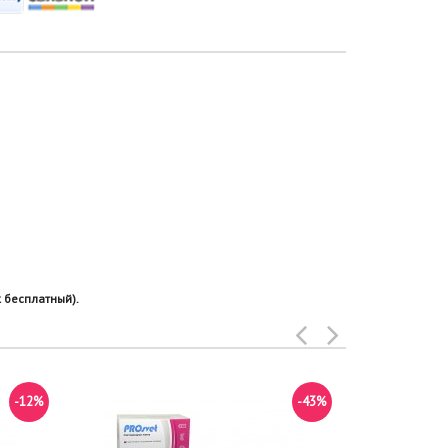
 бесплатный).
-12%
-43%