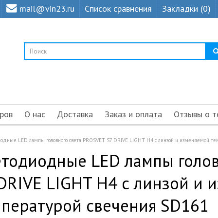
mail@vin23.ru
Список сравнения
Закладки (0)
ров
О нас
Доставка
Заказ и оплата
Отзывы о т
одные LED лампы головного света PROSVET S7 DRIVE LIGHT H4 с линзой и изменяемой т
тодиодные LED лампы голов
DRIVE LIGHT H4 с линзой и 
мпературой свечения SD161