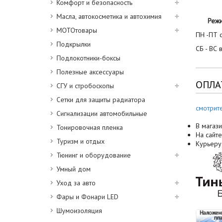
Комфорт и безопасность
Масла, автокосметика и автохимия
Реж
МОТОтовары
ПН -ПТ с
Подкрылки
СБ - ВС 
Подлокотники-боксы
Полезные аксессуары
ОПЛА
СГУ и стробоскопы
Сетки для защиты радиатора
смотрит
Сигнализации автомобильные
В магази
Тонировочная пленка
На сайте
Туризм и отдых
Курьеру
Тюнинг и оборудование
Умный дом
Уход за авто
Фары и Фонари LED
Шумоизоляция