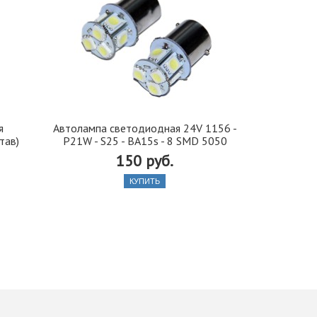
я
Автолампа cветодиодная 24V 1156 -
Иранская 
тав)
P21W - S25 - BA15s - 8 SMD 5050
стекло 42, 5
150 руб.
КУПИТЬ