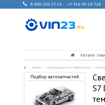
8-800-250-17-14
+7 918-49-19-718
Каталог това
Автосвет
Светодиодные лампы головного света
Светоди
Све
Подбор автозапчастей
S7 
те