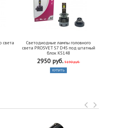
о света
Светодиодные лампы головного
Светодиод
света PROSVET S7 D4S под штатный
света PROSV
блок KS148
2950 руб.
525
5190 руб.
КУПИТЬ