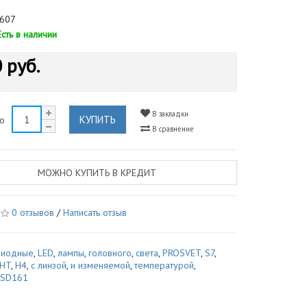
607
Есть в наличии
 руб.
В закладки
КУПИТЬ
во
В сравнение
МОЖНО КУПИТЬ В КРЕДИТ
0 отзывов
/
Написать отзыв
диодные
,
LED
,
лампы
,
головного
,
света
,
PROSVET
,
S7
,
GHT
,
H4
,
с линзой
,
и изменяемой
,
температурой
,
,
SD161