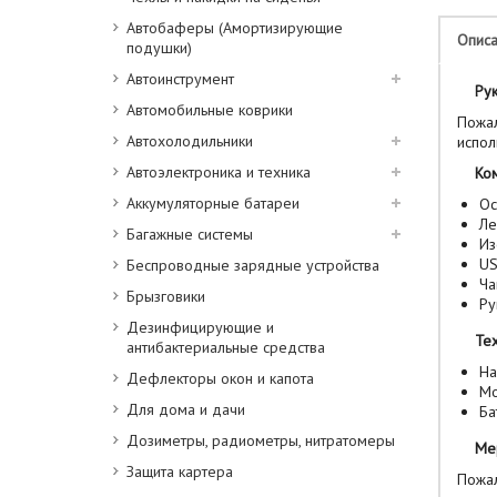
Автобаферы (Амортизирующие
Опис
подушки)
Автоинструмент
Ру
Автомобильные коврики
Пожал
Автохолодильники
испол
Автоэлектроника и техника
Комп
Аккумуляторные батареи
Ос
Ле
Багажные системы
Из
US
Беспроводные зарядные устройства
Ча
Брызговики
Ру
Дезинфицирующие и
Тех
антибактериальные средства
На
Дефлекторы окон и капота
Мо
Для дома и дачи
Ба
Дозиметры, радиометры, нитратомеры
Ме
Защита картера
Пожал