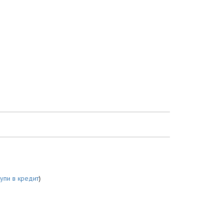
купи в кредит
)