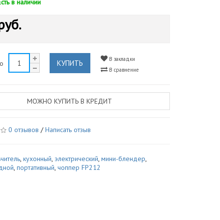
Есть в наличии
руб.
В закладки
КУПИТЬ
во
В сравнение
МОЖНО КУПИТЬ В КРЕДИТ
0 отзывов
/
Написать отзыв
читель
,
кухонный
,
электрический
,
мини-блендер
,
дной
,
портативный
,
чоппер FP212