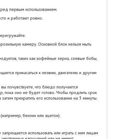
перед первым использованием.
сто и работают ровно.
перегружайте.
орозильную камеру. Основной блок нельзя мыть
родуктов, таких как кофейные зерна, соевые бобы,
щается прикасаться к лезвию, двигателю и другим
и вы почувствуете, что блюдо получается
, пока оно не будет готово. Чтобы продлить срок
 затем прекратить его использование на 3 минуты.
 (например, бензин или ацетон).
 запрещается использовать или играть с ним лицам
и умственных нарушений или не имеют