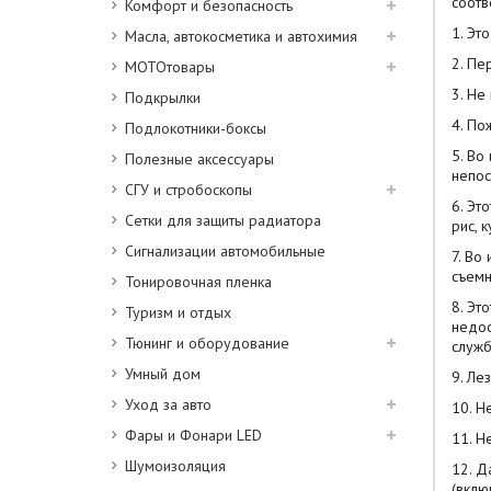
соотв
Комфорт и безопасность
1. Эт
Масла, автокосметика и автохимия
2. Пе
МОТОтовары
3. Не
Подкрылки
4. По
Подлокотники-боксы
5. Во
Полезные аксессуары
непос
СГУ и стробоскопы
6. Эт
Сетки для защиты радиатора
рис, 
Сигнализации автомобильные
7. Во
съемн
Тонировочная пленка
8. Эт
Туризм и отдых
недос
Тюнинг и оборудование
служб
Умный дом
9. Ле
Уход за авто
10. Н
Фары и Фонари LED
11. Н
Шумоизоляция
12. Д
(вклю