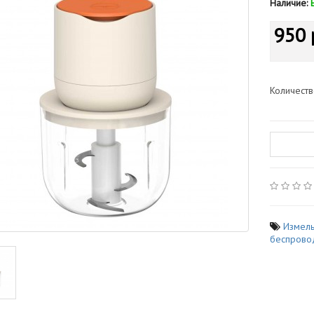
Наличие:
950 
Количест
Измель
беспрово