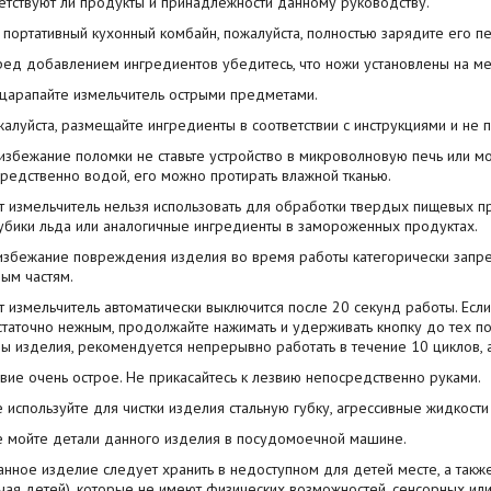
етствуют ли продукты и принадлежности данному руководству.
о портативный кухонный комбайн, пожалуйста, полностью зарядите его 
ред добавлением ингредиентов убедитесь, что ножи установлены на ме
 царапайте измельчитель острыми предметами.
жалуйста, размещайте ингредиенты в соответствии с инструкциями и не 
 избежание поломки не ставьте устройство в микроволновую печь или м
редственно водой, его можно протирать влажной тканью.
от измельчитель нельзя использовать для обработки твердых пищевых п
кубики льда или аналогичные ингредиенты в замороженных продуктах.
 избежание повреждения изделия во время работы категорически запре
ым частям.
от измельчитель автоматически выключится после 20 секунд работы. Есл
таточно нежным, продолжайте нажимать и удерживать кнопку до тех пор
ы изделия, рекомендуется непрерывно работать в течение 10 циклов, а
звие очень острое. Не прикасайтесь к лезвию непосредственно руками.
е используйте для чистки изделия стальную губку, агрессивные жидкости
е мойте детали данного изделия в посудомоечной машине.
анное изделие следует хранить в недоступном для детей месте, а также
чая детей), которые не имеют физических возможностей, сенсорных ил