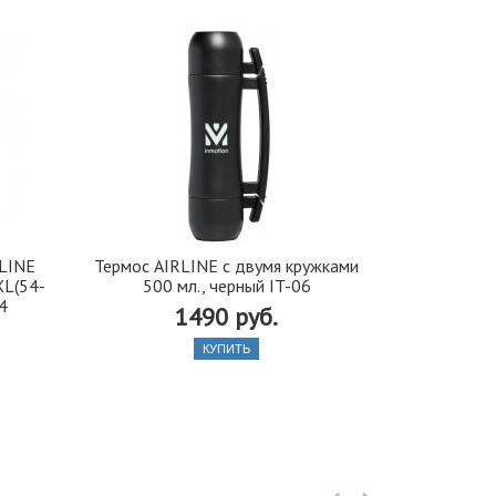
LINE
Термос AIRLINE с двумя кружками
Аккумулято
XL(54-
500 мл., черный IT-06
(п
4
1490 руб.
КУПИТЬ