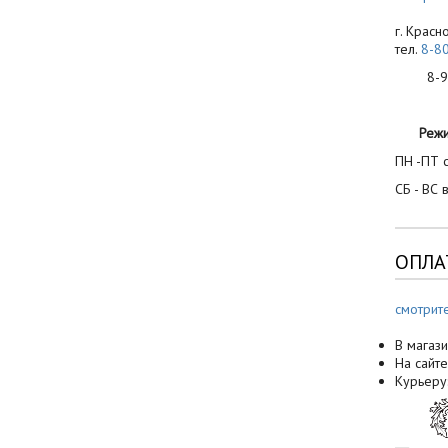
г. Красн
тел.
8-8
8-900
Реж
ПН -ПТ с
СБ - ВС 
ОПЛА
смотрит
В магази
На сайте
Курьеру