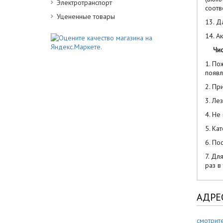
Электротранспорт
соотв
Уцененные товары
13. Д
14. А
Чис
1. По
появл
2. Пр
3. Ле
4. Не
5. Ка
6. По
7. Дл
раз в
АДРЕ
смотрите