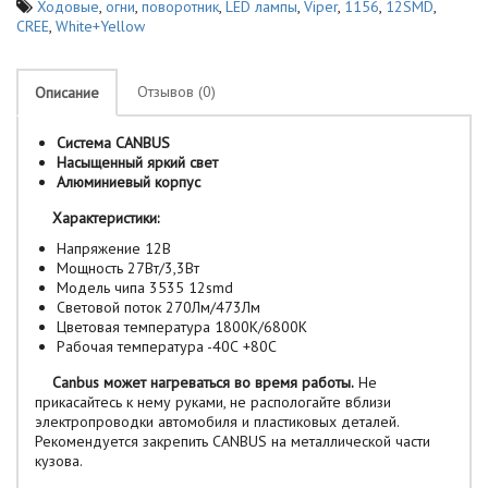
Ходовые
,
огни
,
поворотник
,
LED лампы
,
Viper
,
1156
,
12SMD
,
CREE
,
White+Yellow
Отзывов (0)
Описание
Система CANBUS
Насыщенный яркий свет
Алюминиевый корпус
Характеристики:
Напряжение 12В
Мощность 27Вт/3,3Вт
Модель чипа 3535 12smd
Световой поток 270Лм/473Лм
Цветовая температура 1800К/6800К
Рабочая температура -40С +80С
Canbus может нагреваться во время работы.
Не
прикасайтесь к нему руками, не распологайте вблизи
электропроводки автомобиля и пластиковых деталей.
Рекомендуется закрепить CANBUS на металлической части
кузова.