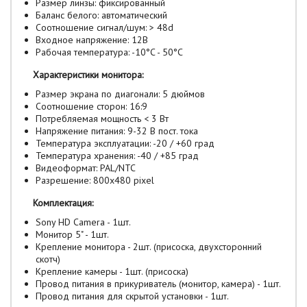
Размер линзы: фиксированный
Баланс белого: автоматический
Соотношение сигнал/шум: > 48d
Входное напряжение: 12В
Рабочая температура: -10°C - 50°C
Характеристики монитора:
Размер экрана по диагонали: 5 дюймов
Соотношение сторон: 16:9
Потребляемая мощность < 3 Вт
Напряжение питания: 9-32 В пост. тока
Температура эксплуатации: -20 / +60 град
Температура хранения: -40 / +85 град
Видеоформат: PAL/NTC
Разрешение: 800х480 pixel
Комплектация:
Sony HD Camera - 1шт.
Монитор 5" - 1шт.
Крепление монитора - 2шт. (присоска, двухсторонний
скотч)
Крепление камеры - 1шт. (присоска)
Провод питания в прикуриватель (монитор, камера) - 1шт.
Провод питания для скрытой установки - 1шт.