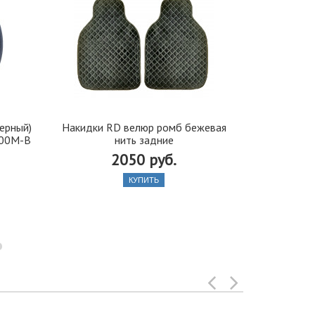
черный)
Накидки RD велюр ромб бежевая
Ароматиза
200M-B
нить задние
Fresh (B
2050 руб.
КУПИТЬ