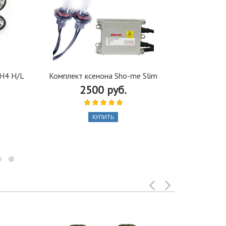
Лампа OSRAM
 H4 H/L
Комплект ксенона Sho-me Slim
2500 руб.
КУПИТЬ