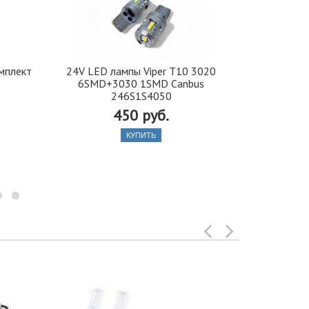
мплект
24V LED лампы Viper Т10 3020
Комплект 
6SMD+3030 1SMD Canbus
обгон
246S1S4050
450 руб.
КУПИТЬ