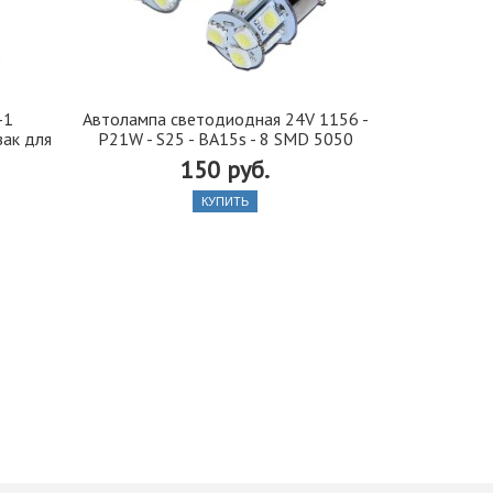
-1
Автолампа cветодиодная 24V 1156 -
Автобафе
зак для
P21W - S25 - BA15s - 8 SMD 5050
подушки) 
150 руб.
550
КУПИТЬ