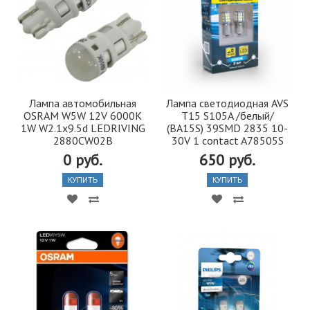
Лампа автомобильная
Лампа светодиодная AVS
OSRAM W5W 12V 6000K
T15 S105A /белый/
1W W2.1x9.5d LEDRIVING
(BA15S) 39SMD 2835 10-
2880CW02B
30V 1 contact A78505S
0 руб.
650 руб.
КУПИТЬ
КУПИТЬ