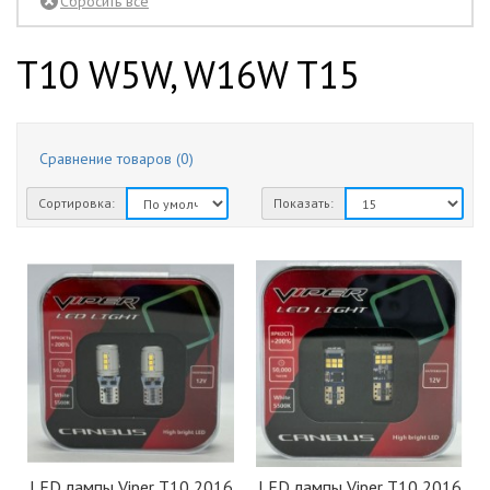
желтый
1
T10 W5W, W16W T15
зеленый
1
красный
1
синий
1
Сравнение товаров (0)
Сортировка:
Показать:
LED лампы Viper Т10 2016
LED лампы Viper Т10 2016