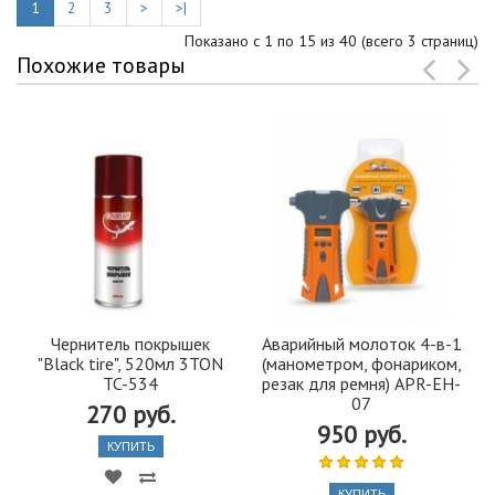
1
2
3
>
>|
Показано с 1 по 15 из 40 (всего 3 страниц)
Похожие товары
Чернитель покрышек
Аварийный молоток 4-в-1
"Black tire", 520мл 3TON
(манометром, фонариком,
TC-534
резак для ремня) APR-EH-
07
270 руб.
950 руб.
КУПИТЬ
КУПИТЬ