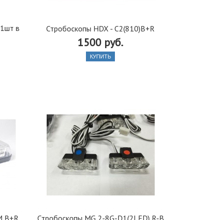
 1шт в
Стробоскопы HDX - C2(810)B+R
1500 руб.
КУПИТЬ
М B+R
Стробоскопы MG 2-8G-D1(2LED) R-B