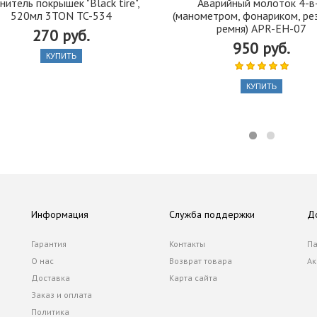
нитель покрышек "Black tire",
Аварийный молоток 4-в
520мл 3TON TC-534
(манометром, фонариком, ре
ремня) APR-EH-07
270 руб.
950 руб.
КУПИТЬ
КУПИТЬ
Информация
Служба поддержки
Д
Гарантия
Контакты
Па
О нас
Возврат товара
Ак
Доставка
Карта сайта
Заказ и оплата
Политика