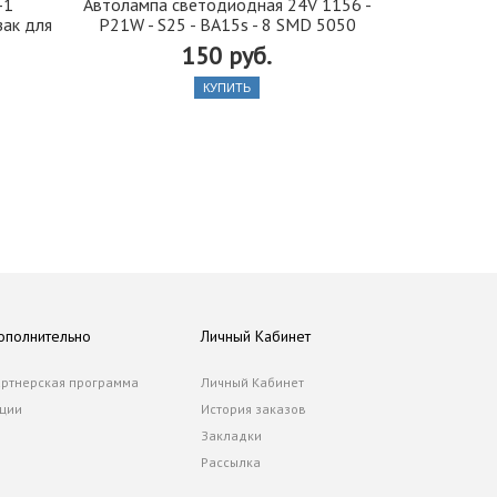
-1
Автолампа cветодиодная 24V 1156 -
Автобафе
зак для
P21W - S25 - BA15s - 8 SMD 5050
подушки) 
150 руб.
550
КУПИТЬ
ополнительно
Личный Кабинет
ртнерская программа
Личный Кабинет
ции
История заказов
Закладки
Рассылка