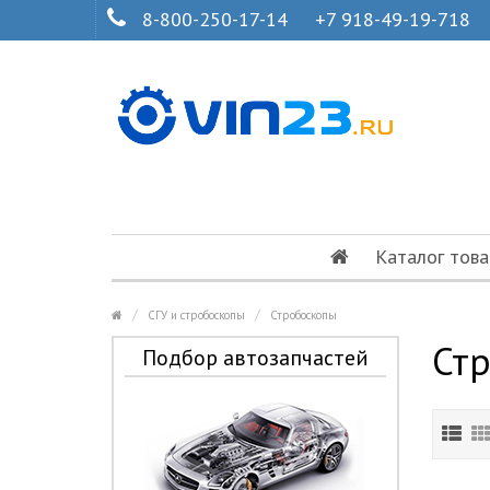
8-800-250-17-14
+7 918-49-19-718
Каталог това
СГУ и стробоскопы
Стробоскопы
Ст
Подбор автозапчастей