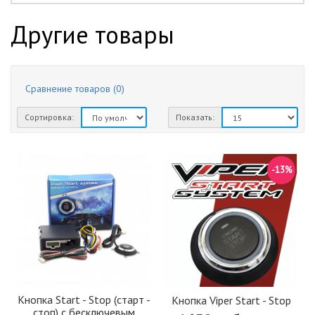
желтый
1
Другие товары
красный
3
серебристый
2
синий
3
хамелеон
1
Сравнение товаров (0)
черный
4
Сортировка:
Показать:
черный (матовый)
1
-13%
Кнопка Start - Stop (старт -
Кнопка Viper Start - Stop
стоп) с бесключевым