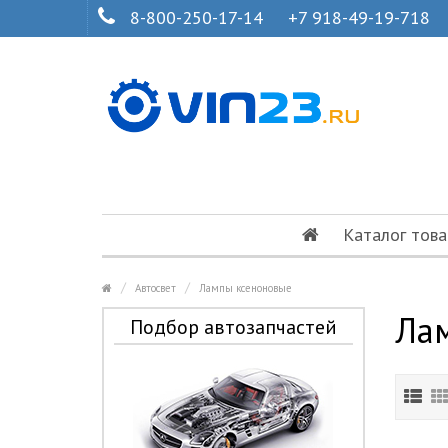
8-800-250-17-14
+7 918-49-19-718
Каталог това
Автосвет
Лампы ксеноновые
Ла
Подбор автозапчастей