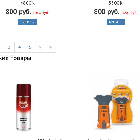
4800K
5500K
800 руб.
800 руб.
1050 руб.
1050 руб.
КУПИТЬ
КУПИТЬ
2
3
4
5
>
>|
жие товары