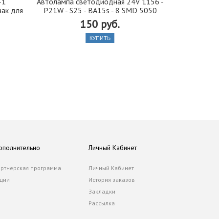
-1
Автолампа cветодиодная 24V 1156 -
Автобафе
зак для
P21W - S25 - BA15s - 8 SMD 5050
подушки) 
150 руб.
550
КУПИТЬ
ополнительно
Личный Кабинет
ртнерская программа
Личный Кабинет
ции
История заказов
Закладки
Рассылка