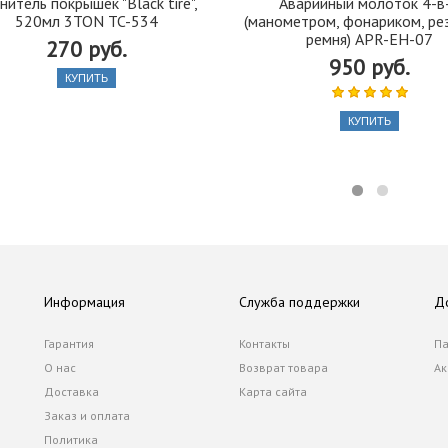
нитель покрышек "Black tire",
Аварийный молоток 4-в
520мл 3TON TC-534
(манометром, фонариком, ре
ремня) APR-EH-07
270 руб.
950 руб.
КУПИТЬ
КУПИТЬ
Информация
Служба поддержки
Д
Гарантия
Контакты
Па
О нас
Возврат товара
Ак
Доставка
Карта сайта
Заказ и оплата
Политика