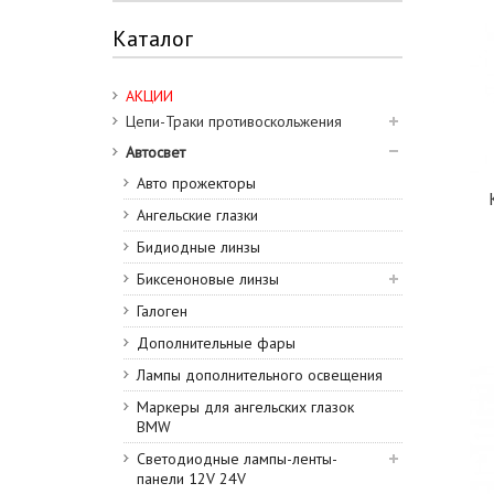
4800 к
5
Н3
3
5000 к
28
Каталог
H7
4
5100 к
1
H8
2
АКЦИИ
5500 к
5
H9
2
Цепи-Траки противоскольжения
6000 к
28
H10
2
Автосвет
6200 к
1
Н11
3
Авто прожекторы
8000 к
1
HB3 (9005)
4
Ангельские глазки
12000 к
1
HB4 (9006)
4
Бидиодные линзы
H27
3
Биксеноновые линзы
Галоген
Дополнительные фары
Лампы дополнительного освещения
Маркеры для ангельских глазок
BMW
Светодиодные лампы-ленты-
панели 12V 24V