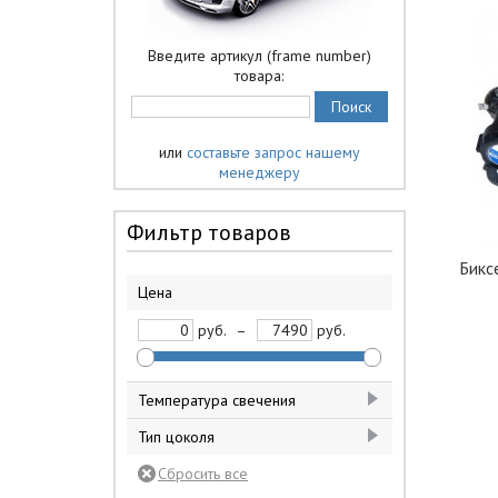
Введите артикул (frame number)
товара:
или
составьте запрос нашему
менеджеру
Фильтр товаров
Бикс
Цена
руб.
–
руб.
Температура свечения
4200 к
1
Тип цоколя
4300 к
28
Н1
4