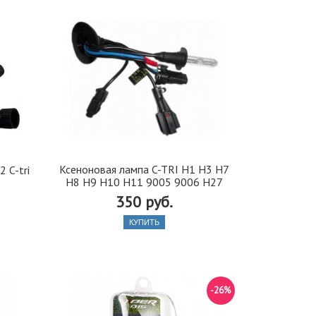
Ксеноновая лампа C-TRI Н1 Н3 H7
 C-tri
H8 H9 H10 Н11 9005 9006 H27
350 руб.
КУПИТЬ
-26%