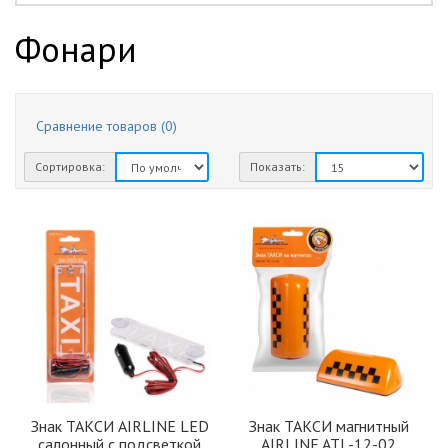
зеленый
1
Фонари
красный
2
синий
1
Сравнение товаров (0)
Сортировка:
Показать:
Знак ТАКСИ AIRLINE LED
Знак ТАКСИ магнитный
салонный с подсветкой
AIRLINE ATL-12-02