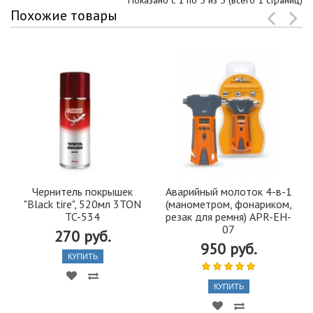
Показано с 1 по 5 из 5 (всего 1 страниц)
Похожие товары
Чернитель покрышек
Аварийный молоток 4-в-1
"Black tire", 520мл 3TON
(манометром, фонариком,
TC-534
резак для ремня) APR-EH-
07
270 руб.
950 руб.
КУПИТЬ
КУПИТЬ