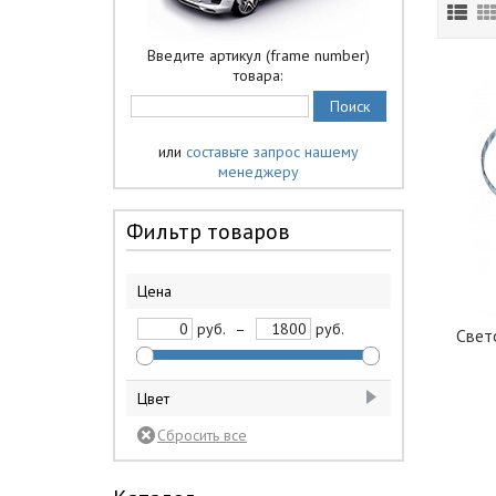
Введите артикул (frame number)
товара:
или
составьте запрос нашему
менеджеру
Фильтр товаров
Цена
руб.
–
руб.
Свет
Цвет
белый
4
желтый
3