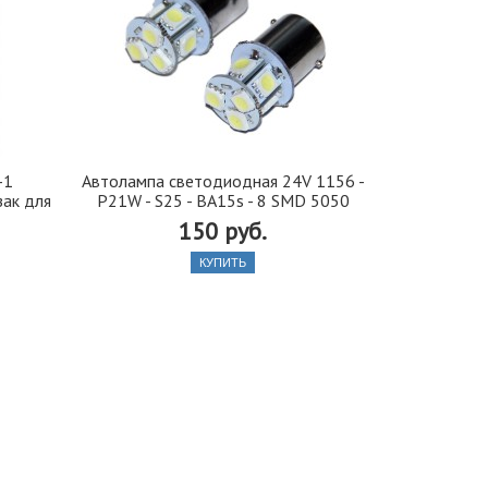
-1
Автолампа cветодиодная 24V 1156 -
Автобафе
зак для
P21W - S25 - BA15s - 8 SMD 5050
подушки) 
150 руб.
550
КУПИТЬ