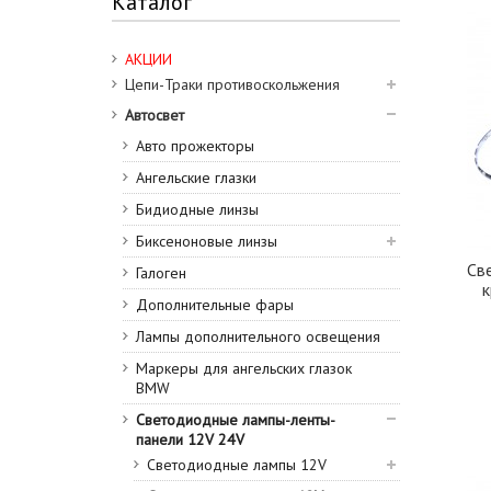
Каталог
зеленый
2
красный
2
АКЦИИ
синий
3
Цепи-Траки противоскольжения
Автосвет
Авто прожекторы
Ангельские глазки
Бидиодные линзы
Биксеноновые линзы
Св
Галоген
к
Дополнительные фары
Лампы дополнительного освещения
Маркеры для ангельских глазок
BMW
Светодиодные лампы-ленты-
панели 12V 24V
Светодиодные лампы 12V