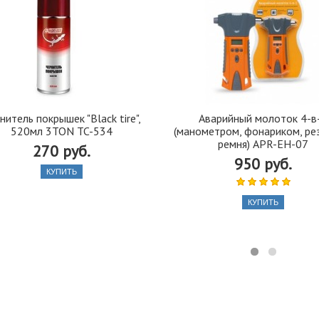
нитель покрышек "Black tire",
Аварийный молоток 4-в
520мл 3TON TC-534
(манометром, фонариком, ре
ремня) APR-EH-07
270 руб.
950 руб.
КУПИТЬ
КУПИТЬ