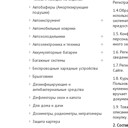
Регистра
Автобаферы (Амортизирующие
1.4.Обр
подушки)
использо
Автоинструмент
системат
предост
Автомобильные коврики
1.5. Ко
Автохолодильники
персона
иного за
Автоэлектроника и техника
1.6. Ре
Аккумуляторные батареи
сведени
Багажные системы
1.7. Ре
Беспроводные зарядные устройства
Сайте.
Брызговики
1.8. Ку
Пользов
Дезинфицирующие и
купленн
антибактериальные средства
вручает
Дефлекторы окон и капота
докумен
Для дома и дачи
1.9. То
описани
Дозиметры, радиометры, нитратомеры
покупку.
Защита картера
2. Сост