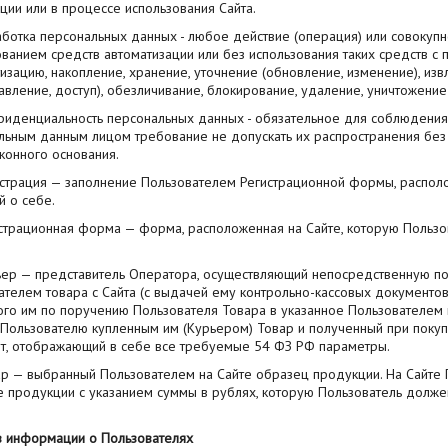
ции или в процессе использования Сайта.
аботка персональных данных - любое действие (операция) или совокупн
ванием средств автоматизации или без использования таких средств с 
изацию, накопление, хранение, уточнение (обновление, изменение), изв
авление, доступ), обезличивание, блокирование, удаление, уничтожени
нфиденциальность персональных данных - обязательное для соблюдени
льным данным лицом требование не допускать их распространения без 
конного основания.
гистрация — заполнение Пользователем Регистрационной формы, распол
й о себе.
гистрационная форма — форма, расположенная на Сайте, которую Пользо
рьер — представитель Оператора, осуществляющий непосредственную по
ателем товара с Сайта (с выдачей ему контрольно-кассовых документо
ого им по поручению Пользователя Товара в указанное Пользователем
 Пользователю купленным им (Курьером) Товар и полученный при покуп
т, отображающий в себе все требуемые 54 ФЗ РФ параметры.
вар — выбранный Пользователем на Сайте образец продукции. На Сайте 
е продукции с указанием суммы в рублях, которую Пользователь долж
ав информации о Пользователях