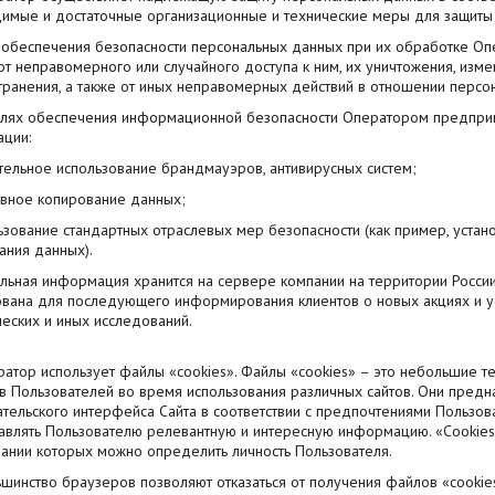
имые и достаточные организационные и технические меры для защиты
я обеспечения безопасности персональных данных при их обработке О
т неправомерного или случайного доступа к ним, их уничтожения, изме
транения, а также от иных неправомерных действий в отношении персо
целях обеспечения информационной безопасности Оператором предпр
ции:
тельное использование брандмауэров, антивирусных систем;
вное копирование данных;
ьзование стандартных отраслевых мер безопасности (как пример, уста
ния данных).
льная информация хранится на сервере компании на территории России
ована для последующего информирования клиентов о новых акциях и ус
ческих и иных исследований.
ератор использует файлы «cookies». Файлы «cookies» – это небольшие 
тв Пользователей во время использования различных сайтов. Они предн
тельского интерфейса Сайта в соответствии с предпочтениями Пользова
авлять Пользователю релевантную и интересную информацию. «Cookies»
вании которых можно определить личность Пользователя.
ьшинство браузеров позволяют отказаться от получения файлов «cookies»