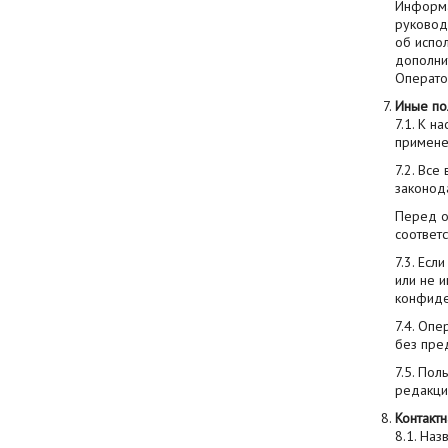
Информа
руковод
об испол
дополни
Операто
Иные по
7.1. К 
примене
7.2. Вс
законод
Перед о
соответс
7.3. Ес
или не 
конфиде
7.4. Оп
без пре
7.5. По
редакци
Контакт
8.1. На