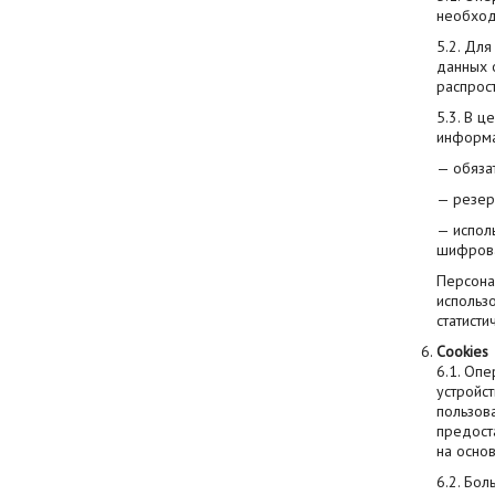
необход
5.2. Дл
данных о
распрос
5.3. В 
информа
— обяза
— резер
— испол
шифрова
Персона
использ
статисти
Cookies
6.1. Оп
устройс
пользова
предост
на осно
6.2. Бол