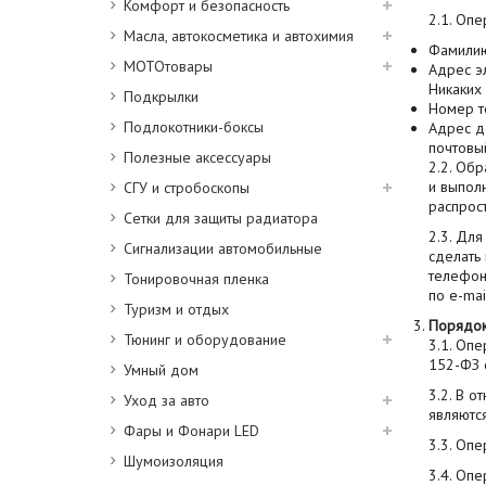
Комфорт и безопасность
2.1. Оп
Масла, автокосметика и автохимия
Фамилию,
МОТОтовары
Адрес эл
Никаких
Подкрылки
Номер т
Подлокотники-боксы
Адрес до
почтовый
Полезные аксессуары
2.2. Об
и выпол
СГУ и стробоскопы
распрос
Сетки для защиты радиатора
2.3. Дл
Сигнализации автомобильные
сделать
телефон
Тонировочная пленка
по e-mai
Туризм и отдых
Порядок
Тюнинг и оборудование
3.1. Оп
152-ФЗ 
Умный дом
3.2. В 
Уход за авто
являютс
Фары и Фонари LED
3.3. Оп
Шумоизоляция
3.4. Оп