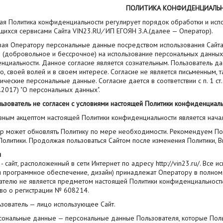
ПОЛИТИКА КОНФИДЕНЦИАЛЬ
ая Политика конфиденциальности регулирует порядок обработки и исп
щихся сервисами Сайта VIN23.RU
/
ИП ЕГОЯН З.А
.
(далее — Оператор).
ая Оператору персональные данные посредством использования Сайта и
е (добровольное и бессрочное) на использование персональных данных
нциальности. Данное согласие является сознательным. Пользователь да
, своей волей и в своем интересе. Согласие не является письменным, 
ческие персональные данные. Согласие дается в соответствии с п. 1 ст
.2017) "О персональных данных".
ьзователь не согласен с условиями настоящей Политики конфиденциальн
вным акцептом настоящей Политики конфиденциальности является начал
р может обновлять Политику по мере необходимости. Рекомендуем Пол
Политики. Продолжая пользоваться Сайтом после изменения Политики, 
ы
т - сайт, расположенный в сети Интернет по адресу http://vin23.ru/. Вс
я программное обеспечение, дизайн) принадлежат Оператору в полном
ателю не является предметом настоящей Политики конфиденциальност
-во о регистрации № 608214.
ьзователь — лицо использующее Сайт.
рсональные данные — персональные данные Пользователя, которые Поль