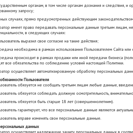
осударственным органам, в том числе органам дознания и следствия, и 
ованному запросу;
в иных случаях, прямо предусмотренных действующим законодательство
ратор имеет право передавать персональные данные третьим лицам, не 
нциальности, в следующих случаях:
ользователь выразил свое согласие на такие действия;
ередача необходима в рамках использования Пользователем Сайта или о
ередача происходит в рамках продажи или иной передачи бизнеса (полн
ят все обязательства по соблюдению условий настоящей Политики.
ератор осуществляет автоматизированную обработку персональных данн
 обязанности Пользователя
льзователь обязуется не сообщать третьим лицам любые данные, введен
ьзователь обязуется соблюдать должную осмотрительность, внимательно
ьзователь обязуется быть старше 18 лет (совершеннолетним).
ьзователь гарантирует, что все персональные данные являются актуальны
ьзователь вправе изменять свои персональные данные.
персональных данных
ератор осуществляет надлежащую защиту персональных данных в соотве