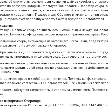
цию об отключении возможности хранения файлов «cookies», а также о
стве по браузеру, который использует Пользователь. Оператор сохраня
ьзовании «cookies» файлов, а также в сами «cookies» файлы и их колич
тельного уведомления Пользователя. Обратите внимание, что при откл
р не гарантирует корректную работу Сайта в браузере Пользователя.
ложения
настоящей Политике конфиденциальности и отношениям между Пользоват
нием Политики конфиденциальности, подлежит применению право Росс
е возможные споры, вытекающие из настоящего Соглашения, подлежат р
ательством по месту регистрации Оператора.
бращением в суд Пользователь должен соблюсти обязательный досуде
твующую претензию в письменном виде. Срок ответа на претензию соста
ли по тем или иным причинам одно или несколько положений Политики 
имеющими юридической силы, это не оказывает влияния на действительн
нциальности.
ератор имеет право в любой момент изменять Политику конфиденциально
дварительного согласования с Пользователем. Все изменения вступают 
льзователь обязуется самостоятельно следить за изменениями Политики
ей.
ная информация Оператора
звание организации: ИП Егоян З.А., ИНН233600990896, ОГРН314230823