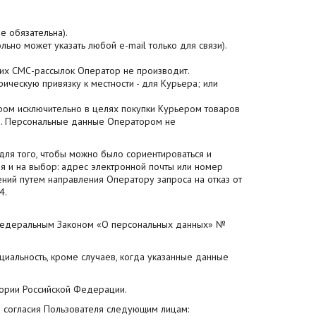
е обязательна).
ьно может указать любой e-mail только для связи).
ких СМС-рассылок Оператор не производит.
ическую привязку к местности - для Курьера; или
ром исключительно в целях покупки Курьером товаров
те. Персональные данные Оператором не
ля того, чтобы можно было сориентироваться и
я и на выбор: адрес электронной почты или номер
ний путем направления Оператору запроса на отказ от
4.
с Федеральным Законом «О персональных данных» №
иальность, кроме случаев, когда указанные данные
тории Российской Федерации.
 согласия Пользователя следующим лицам: