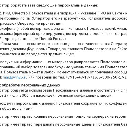
ератор обрабатывает следующие персональные данные:
 Имя, Отчество Пользователя (Регистрация и указание ФИО на Сайте - н
ектронной почты (Оператор его не требует - но, Пользователь добровол
 рассылок Оператор не производит.
елефона (любой номер телефона для контакта с Пользователем). Ника
ставки (примерный ориентир, улицу, номер дома, строения или географ
 адрес: для доставки Почтой России).
работка указанных выше персональных данных осуществляется Операто
нения доставки (Курьером) Товара, заказанного Пользователем на Сай
траняются и не передаются третьим лицам.
я получения информационных материалов (направляются Пользователю д
 правильный выбор товара) необходимо указать только имя Пользовател
а. Пользователь может в любой момент отказаться от получения сообще
l:
mail@vin23.ru
или позвонив по тел. +7918-49-19-718, 8-800-250-17-1
 обработки персональных данных
ератор обязуется использовать Персональные данные в соответствии 
от 27 июля 2006 г. и настоящей политикой конфиденциальности.
отношении персональных данных Пользователя сохраняется их конфиденц
я общедоступными.
ератор имеет право хранить персональные только на серверах на терри
ератор имеет право передавать персональные данные Пользователя без