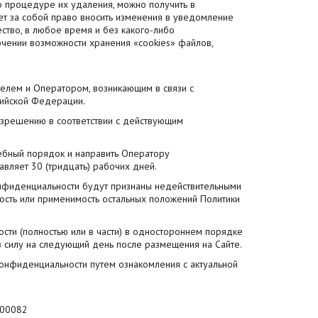
 процедуре их удаления, можно получить в
ет за собой право вносить изменения в уведомление
ество, в любое время и без какого-либо
ючении возможности хранения «cookies» файлов,
елем и Оператором, возникающим в связи с
ийской Федерации.
азрешению в соответствии с действующим
бный порядок и направить Оператору
вляет 30 (тридцать) рабочих дней.
конфиденциальности будут признаны недействительными
ость или применимость остальных положений Политики
сти (полностью или в части) в одностороннем порядке
в силу на следующий день после размещения на Сайте.
 конфиденциальности путем ознакомления с актуальной
200082