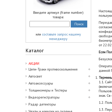
Настоящ
Введите артикул (frame number)
пользую
товара:
Передав
согласи
конфиде
или
составьте запрос нашему
свободно
менеджеру
биометри
от 22.02
Каталог
Если Пол
Безусло
АКЦИИ
Операто
Цепи-Траки противоскольжения
данной 
Автосвет
Термин
1.1. Сай
Автоаксессуары
(включа
Толщиномеры и Тестеры
Пользов
знак. Св
Видеорегистраторы
1.2. Пол
Радар детекторы
1.3. Пе
Чехлы и накидки на сиденья