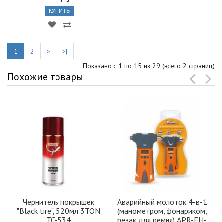
КУПИТЬ
1
2
>
>|
Показано с 1 по 15 из 29 (всего 2 страниц)
Похожие товары
Чернитель покрышек
Аварийный молоток 4-в-1
"Black tire", 520мл 3TON
(манометром, фонариком,
TC-534
резак для ремня) APR-EH-