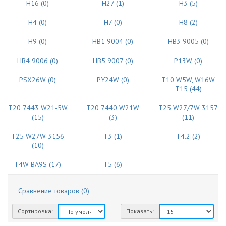
H16 (0)
H27 (1)
H3 (5)
H4 (0)
H7 (0)
H8 (2)
H9 (0)
HB1 9004 (0)
HB3 9005 (0)
HB4 9006 (0)
HB5 9007 (0)
P13W (0)
PSX26W (0)
PY24W (0)
T10 W5W, W16W
T15 (44)
T20 7443 W21-5W
T20 7440 W21W
T25 W27/7W 3157
(15)
(3)
(11)
T25 W27W 3156
T3 (1)
T4.2 (2)
(10)
T4W BA9S (17)
T5 (6)
Сравнение товаров (0)
Сортировка:
Показать: