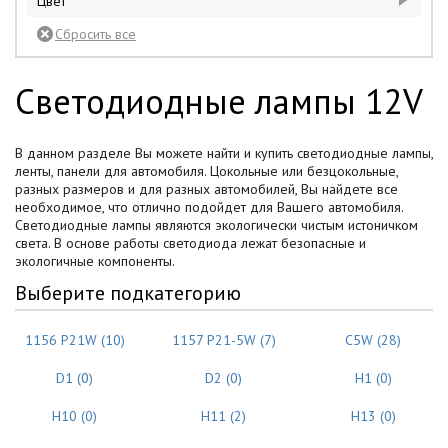
Цвет
голубой
2
синий
1
желтый
1
красный
1
зеленый
3
Светодиодные лампы 12V
зеленый
1
красный
5
белый
1
синий
3
В данном разделе Вы можете найти и купить светодиодные лампы,
ленты, панели для автомобиля. Цокольные или безцокольные,
разных размеров и для разных автомобилей, Вы найдете все
необходимое, что отлично подойдет для Вашего автомобиля.
Светодиодные лампы являются экологически чистым истоничком
света. В основе работы светодиода лежат безопасные и
экологичные компоненты.
Выберите подкатегорию
1156 P21W (10)
1157 P21-5W (7)
C5W (28)
D1 (0)
D2 (0)
H1 (0)
H10 (0)
H11 (2)
H13 (0)