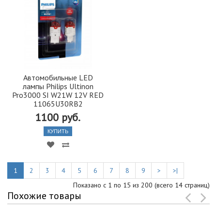
Автомобильные LED
лампы Philips Ultinon
Pro3000 SI W21W 12V RED
11065U30RB2
1100 руб.
КУПИТЬ
1
2
3
4
5
6
7
8
9
>
>|
Показано с 1 по 15 из 200 (всего 14 страниц)
Похожие товары