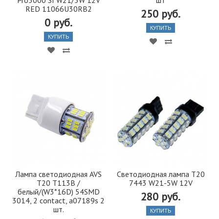
Pro3000 SI W21/5W 12V
шт
RED 11066U30RB2
250 руб.
0 руб.
КУПИТЬ
КУПИТЬ
Лампа светодиодная AVS
Светодиодная лампа T20
T20 T113B /
7443 W21-5W 12V
белый/(W3*16D) 54SMD
280 руб.
3014, 2 contact, a07189s 2
шт.
КУПИТЬ