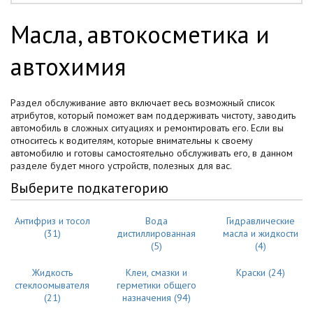
синий
1
Масла, автокосметика и
черный
1
автохимия
Раздел обслуживание авто включает весь возможный список
атрибутов, который поможет вам поддерживать чистоту, заводить
автомобиль в сложных ситуациях и ремонтировать его. Если вы
относитесь к водителям, которые внимательны к своему
автомобилю и готовы самостоятельно обслуживать его, в данном
разделе будет много устройств, полезных для вас.
Выберите подкатегорию
Антифриз и тосол
Вода
Гидравлические
(31)
дистиллированная
масла и жидкости
(5)
(4)
Жидкость
Клеи, смазки и
Краски (24)
стеклоомывателя
герметики общего
(21)
назначения (94)