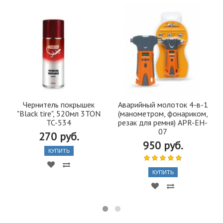
Чернитель покрышек
Аварийный молоток 4-в-1
"Black tire", 520мл 3TON
(манометром, фонариком,
TC-534
резак для ремня) APR-EH-
07
270 руб.
950 руб.
КУПИТЬ
КУПИТЬ