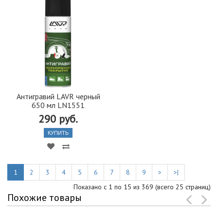
Антигравий LAVR черный
650 мл LN1551
290 руб.
КУПИТЬ
1
2
3
4
5
6
7
8
9
>
>|
Показано с 1 по 15 из 369 (всего 25 страниц)
Похожие товары