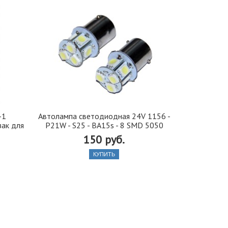
-1
Автолампа cветодиодная 24V 1156 -
Автобафе
зак для
P21W - S25 - BA15s - 8 SMD 5050
подушки) 
150 руб.
550
КУПИТЬ