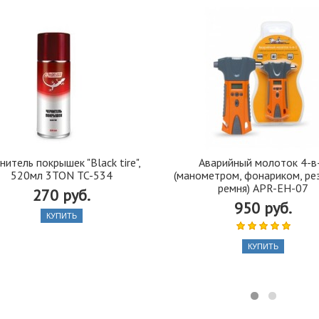
нитель покрышек "Black tire",
Аварийный молоток 4-в
520мл 3TON TC-534
(манометром, фонариком, ре
ремня) APR-EH-07
270 руб.
950 руб.
КУПИТЬ
КУПИТЬ