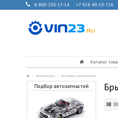
8-800-250-17-14
+7 918-49-19-718
Каталог това
Автоаксессуары
Брызговики универсальные
Бр
Подбор автозапчастей