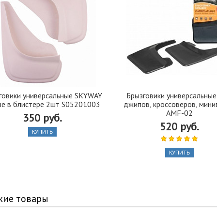
говики универсальные SKYWAY
Брызговики универсальные
ые в блистере 2шт S05201003
джипов, кроссоверов, мини
AMF-02
350 руб.
520 руб.
КУПИТЬ
КУПИТЬ
жие товары