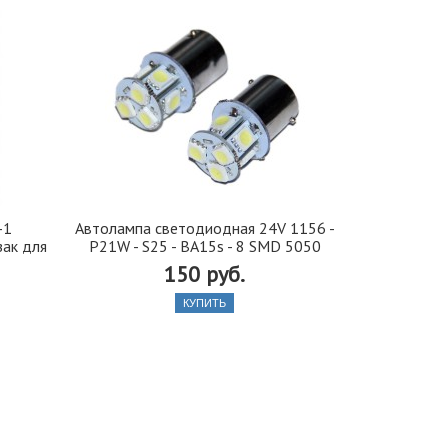
-1
Автолампа cветодиодная 24V 1156 -
Автобафе
зак для
P21W - S25 - BA15s - 8 SMD 5050
подушки) 
150 руб.
550
КУПИТЬ