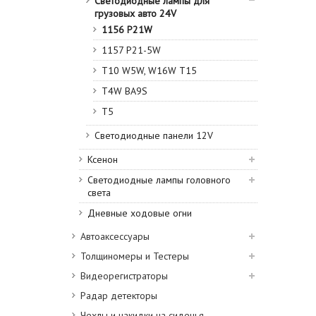
Светодиодные лампы для
грузовых авто 24V
1156 P21W
1157 P21-5W
T10 W5W, W16W T15
T4W BA9S
T5
Светодиодные панели 12V
Ксенон
Светодиодные лампы головного
света
Дневные ходовые огни
Автоаксессуары
Толщиномеры и Тестеры
Видеорегистраторы
Радар детекторы
Чехлы и накидки на сиденья