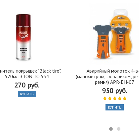
нитель покрышек "Black tire",
Аварийный молоток 4-в
520мл 3TON TC-534
(манометром, фонариком, ре
ремня) APR-EH-07
270 руб.
950 руб.
КУПИТЬ
КУПИТЬ