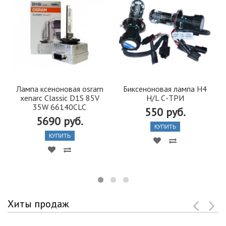
Лампа ксеноновая osram
Биксеноновая лампа H4
xenarc Classic D1S 85V
H/L С-ТРИ
35W 66140CLC
550 руб.
5690 руб.
КУПИТЬ
КУПИТЬ
Хиты продаж