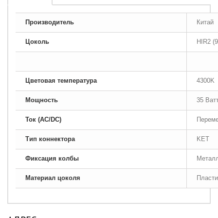
Производитель
Китай
Цоколь
HIR2 (9
Цветовая температура
4300K 
Мощность
35 Ват
Ток (AC/DC)
Переме
Тип коннектора
KET
Фиксация колбы
Метал
Материал цоколя
Пласти