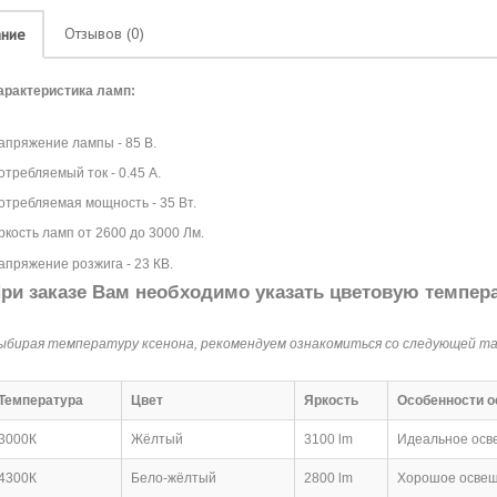
Отзывов (0)
ание
арактеристика ламп:
апряжение лампы - 85 В.
отребляемый ток - 0.45 А.
отребляемая мощность - 35 Вт.
ркость ламп от 2600 до 3000 Лм.
апряжение розжига - 23 КВ.
ри заказе Вам необходимо указать цветовую темпера
ыбирая температуру ксенона, рекомендуем ознакомиться со следующей та
Температура
Цвет
Яркость
Особенности 
3000К
Жёлтый
3100 lm
Идеальное осве
4300К
Бело-жёлтый
2800 lm
Хорошое освещ