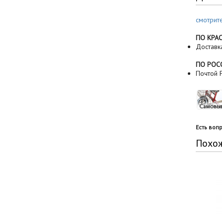
смотрит
ПО КРА
Доставк
ПО РОС
Почтой Р
Есть воп
Похо