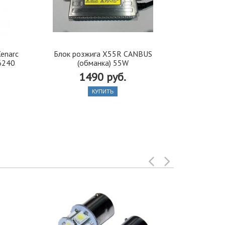
enarc
Блок розжига X55R CANBUS
Ксеноновая
6240
(обманка) 55W
1490 руб.
800
КУПИТЬ