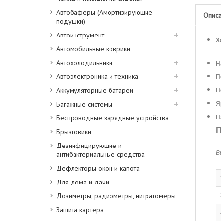
Автобаферы (Амортизирующие
Опис
подушки)
Автоинструмент
Х
Автомобильные коврики
Автохолодильники
Н
Автоэлектроника и техника
П
Аккумуляторные батареи
П
Багажные системы
Я
Беспроводные зарядные устройства
Н
П
Брызговики
Дезинфицирующие и
В
антибактериальные средства
Дефлекторы окон и капота
Для дома и дачи
Дозиметры, радиометры, нитратомеры
Защита картера