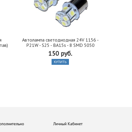
я
Автолампа cветодиодная 24V 1156 -
Иранская 
тав)
P21W - S25 - BA15s - 8 SMD 5050
стекло 42, 5
150 руб.
КУПИТЬ
ополнительно
Личный Кабинет