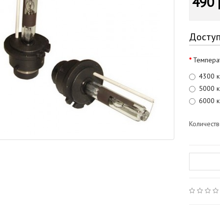
490 
Досту
Темпера
4300 к
5000 к
6000 к
Количест