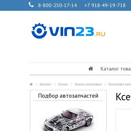
8-800-250-17-14
+7 918-49-19-718
Каталог това
Автосвет
Ксенон
Лампы ксеноновые
Ксеноновая ла
Кс
Подбор автозапчастей