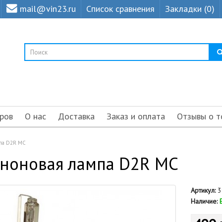
mail@vin23.ru
Список сравнения
Закладки (0)
ров
О нас
Доставка
Заказ и оплата
Отзывы о т
мпа D2R MC
еноновая лампа D2R MC
Артикул:
3
Наличие: