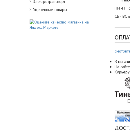
Реж
Электротранспорт
ПН -ПТ с
Уцененные товары
СБ - ВС 
ОПЛА
смотрит
В магази
На сайте
Курьеру
ДОСТ