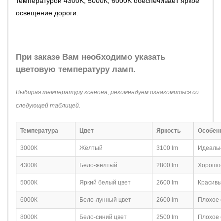
температурой 4300K, 5000К, 6000K обеспечивает яркое
освещение дороги.
При заказе Вам необходимо указать
цветовую температуру ламп.
Выбирая температуру ксенона, рекомендуем ознакомиться со
следующей таблицей.
Температура
Цвет
Яркость
Особен
3000К
Жёлтый
3100 lm
Идеальн
4300К
Бело-жёлтый
2800 lm
Хорошое
5000К
Яркий белый цвет
2600 lm
Красивы
6000К
Бело-лунный цвет
2600 lm
Плохое 
8000К
Бело-синий цвет
2500 lm
Плохое 