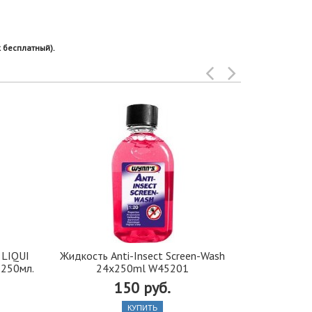
 бесплатный).
 LIQUI
Жидкость Anti-Insect Screen-Wash
Жидкость 
 250мл.
24x250ml W45201
-80C кон
150 руб.
КУПИТЬ