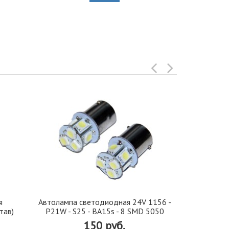
я
Автолампа cветодиодная 24V 1156 -
Иранская 
тав)
P21W - S25 - BA15s - 8 SMD 5050
стекло 42, 5
150 руб.