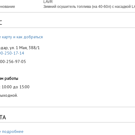
LAVR
нование
Зимний осушитель топлива (на 40-60л) с насадкой LA
С
 карту и как добраться
одар, ул. 1 Мая, 388/1
00-250-17-14
-256-97-05
им работы
 10:00 до 15:00
выходной.
ТА
е подробнее