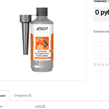
Наличие:
0 ру
Количест
Отзывов (0)
ание
ул
Ln2125