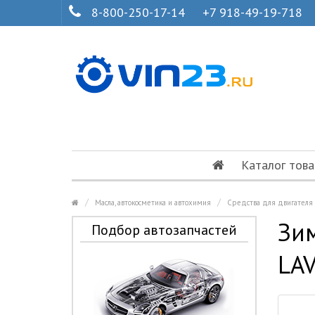
8-800-250-17-14
+7 918-49-19-718
Каталог това
Масла, автокосметика и автохимия
Средства для двигателя
Зим
Подбор автозапчастей
LA