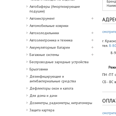
Бренд
Наиме
Автобаферы (Амортизирующие
подушки)
Автоинструмент
АДРЕ
Автомобильные коврики
смотрите
Автохолодильники
Автоэлектроника и техника
г. Красн
тел.
8-8
Аккумуляторные батареи
8-900
Багажные системы
Беспроводные зарядные устройства
Реж
Брызговики
ПН -ПТ с
Дезинфицирующие и
антибактериальные средства
СБ - ВС 
Дефлекторы окон и капота
Для дома и дачи
ОПЛА
Дозиметры, радиометры, нитратомеры
Защита картера
смотрит