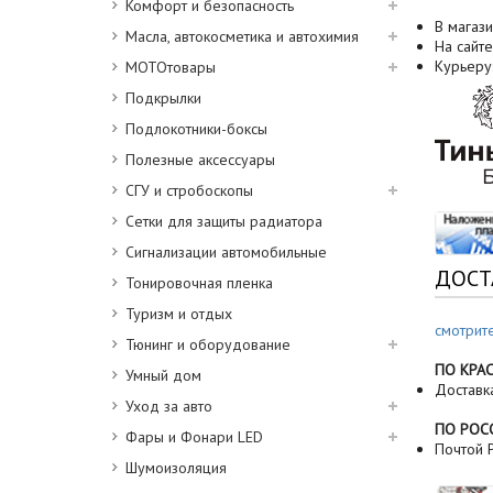
Комфорт и безопасность
В магази
Масла, автокосметика и автохимия
На сайте
Курьеру
МОТОтовары
Подкрылки
Подлокотники-боксы
Полезные аксессуары
СГУ и стробоскопы
Сетки для защиты радиатора
Сигнализации автомобильные
ДОСТ
Тонировочная пленка
Туризм и отдых
смотрит
Тюнинг и оборудование
ПО КРА
Умный дом
Доставк
Уход за авто
ПО РОС
Фары и Фонари LED
Почтой Р
Шумоизоляция