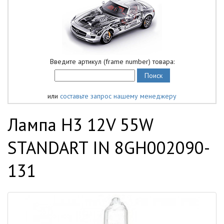
Введите артикул (frame number) товара:
или
составьте запрос нашему менеджеру
Лампа H3 12V 55W
STANDART IN 8GH002090-
131