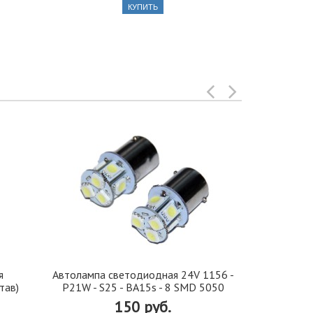
КУПИТЬ
я
Автолампа cветодиодная 24V 1156 -
Иранская 
тав)
P21W - S25 - BA15s - 8 SMD 5050
стекло 42, 5
150 руб.