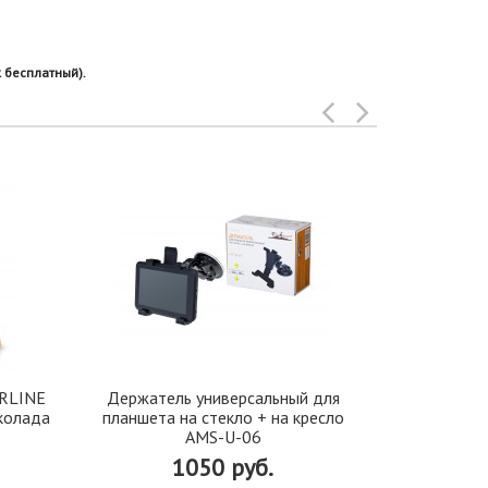
 бесплатный).
IRLINE
Держатель универсальный для
На
 колада
планшета на стекло + на кресло
AMS-U-06
1050 руб.