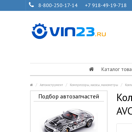
8-800-250-17-14
+7 918-49-19-718
Каталог това
Автоинструмент
Компрессоры, насосы, манометры
Колп
Кол
Подбор автозапчастей
AVC