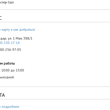
истер-1шт.
С
 карту и как добраться
одар, ул. 1 Мая, 388/1
00-250-17-14
-256-97-05
им работы
 10:00 до 15:00
выходной.
ТА
е подробнее