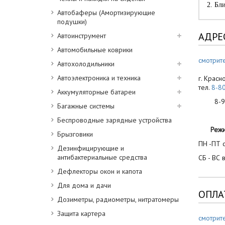
2. Бл
Автобаферы (Амортизирующие
подушки)
АДРЕ
Автоинструмент
Автомобильные коврики
смотрите
Автохолодильники
Автоэлектроника и техника
г. Красн
тел.
8-8
Аккумуляторные батареи
8-900
Багажные системы
Беспроводные зарядные устройства
Реж
Брызговики
ПН -ПТ с
Дезинфицирующие и
антибактериальные средства
СБ - ВС 
Дефлекторы окон и капота
Для дома и дачи
ОПЛА
Дозиметры, радиометры, нитратомеры
Защита картера
смотрит