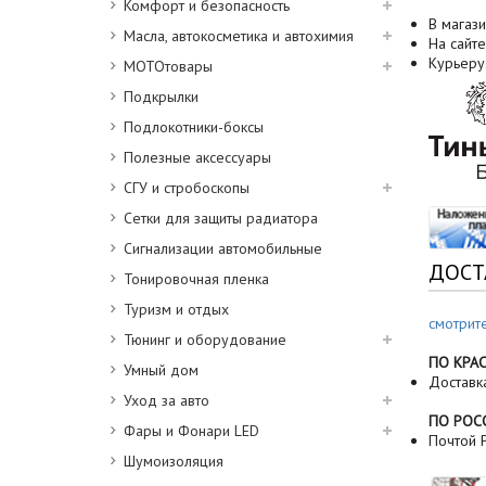
Комфорт и безопасность
В магази
Масла, автокосметика и автохимия
На сайте
Курьеру
МОТОтовары
Подкрылки
Подлокотники-боксы
Полезные аксессуары
СГУ и стробоскопы
Сетки для защиты радиатора
Сигнализации автомобильные
ДОСТ
Тонировочная пленка
Туризм и отдых
смотрит
Тюнинг и оборудование
ПО КРА
Умный дом
Доставк
Уход за авто
ПО РОС
Фары и Фонари LED
Почтой Р
Шумоизоляция