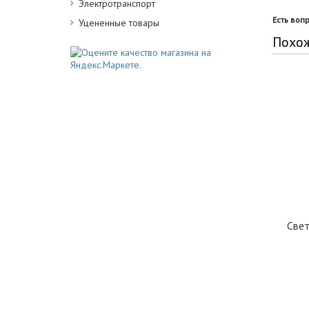
Электротранспорт
Есть воп
Уцененные товары
Похо
Све