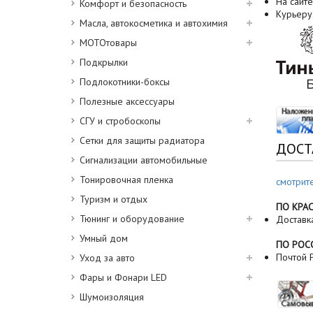
На сайте
Комфорт и безопасность
Курьеру
Масла, автокосметика и автохимия
МОТОтовары
Подкрылки
Подлокотники-боксы
Полезные аксессуары
СГУ и стробоскопы
Сетки для защиты радиатора
ДОСТ
Сигнализации автомобильные
Тонировочная пленка
смотрит
Туризм и отдых
ПО КРА
Тюнинг и оборудование
Доставк
Умный дом
ПО РОС
Почтой Р
Уход за авто
Фары и Фонари LED
Шумоизоляция