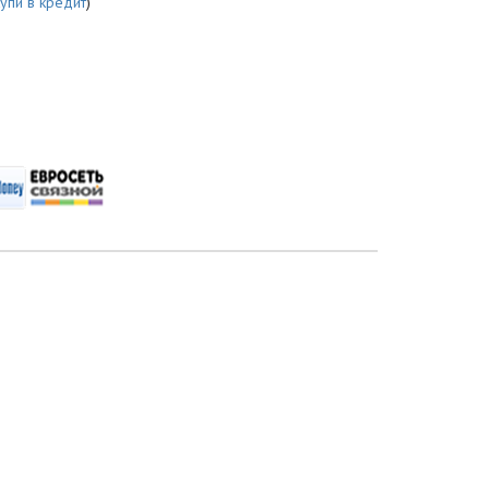
купи в кредит
)