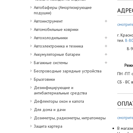
Автобаферы (Амортизирующие
АДРЕ
подушки)
Автоинструмент
смотрите
Автомобильные коврики
г. Красн
Автохолодильники
тел.
8-8
Автоэлектроника и техника
8-900
Аккумуляторные батареи
Багажные системы
Реж
Беспроводные зарядные устройства
ПН -ПТ с
Брызговики
СБ - ВС 
Дезинфицирующие и
антибактериальные средства
Дефлекторы окон и капота
ОПЛА
Для дома и дачи
смотрит
Дозиметры, радиометры, нитратомеры
Защита картера
В магази