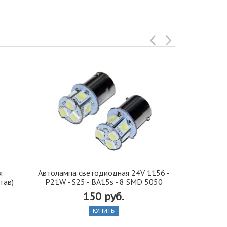
я
Автолампа cветодиодная 24V 1156 -
Иранская 
тав)
P21W - S25 - BA15s - 8 SMD 5050
стекло 42, 5
150 руб.
КУПИТЬ