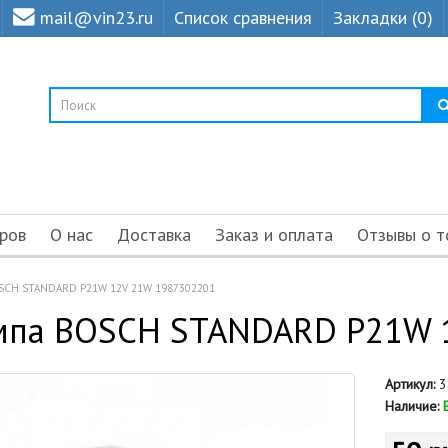
mail@vin23.ru
Список сравнения
Закладки (0)
ров
О нас
Доставка
Заказ и оплата
Отзывы о т
SCH STANDARD P21W 12V 21W 1987302201
мпа BOSCH STANDARD P21W 
Артикул:
3
Наличие: