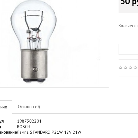
50 р
Количест
Отзывов (0)
ание
ул
1987302201
д
BOSCH
енование
Лампа STANDARD P21W 12V 21W