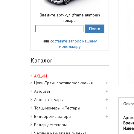
Введите артикул (frame number)
товара:
или
составьте запрос нашему
менеджеру
Каталог
АКЦИИ
Цепи-Траки противоскольжения
Автосвет
Автоаксессуары
Опис
Толщиномеры и Тестеры
Видеорегистраторы
Артик
Брен
Радар детекторы
Наим
Чехлы и накидки на сиденья