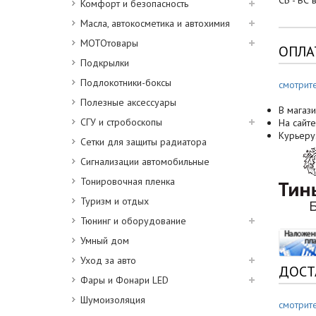
СБ - ВС 
Комфорт и безопасность
Масла, автокосметика и автохимия
МОТОтовары
ОПЛА
Подкрылки
Подлокотники-боксы
смотрит
Полезные аксессуары
В магази
СГУ и стробоскопы
На сайте
Курьеру
Сетки для защиты радиатора
Сигнализации автомобильные
Тонировочная пленка
Туризм и отдых
Тюнинг и оборудование
Умный дом
Уход за авто
ДОСТ
Фары и Фонари LED
Шумоизоляция
смотрит