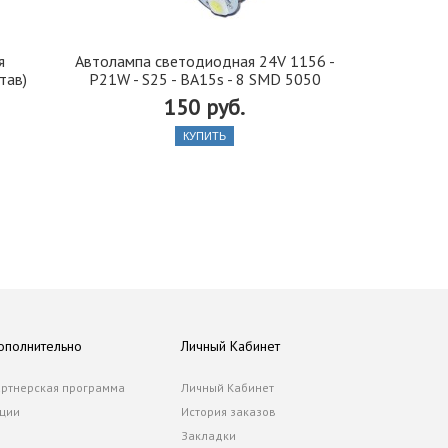
я
Автолампа cветодиодная 24V 1156 -
Иранская 
тав)
P21W - S25 - BA15s - 8 SMD 5050
стекло 42, 5
150 руб.
КУПИТЬ
ополнительно
Личный Кабинет
ртнерская программа
Личный Кабинет
ции
История заказов
Закладки