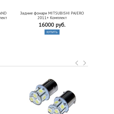
LAND
Задние фонари MITSUBISHI PAJERO
Задние ф
лект
2011+ Комплект
16000 руб.
КУПИТЬ