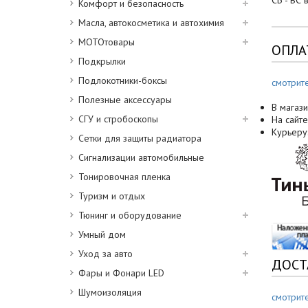
СБ - ВС 
Комфорт и безопасность
Масла, автокосметика и автохимия
МОТОтовары
ОПЛА
Подкрылки
Подлокотники-боксы
смотрит
Полезные аксессуары
В магази
СГУ и стробоскопы
На сайте
Курьеру
Сетки для защиты радиатора
Сигнализации автомобильные
Тонировочная пленка
Туризм и отдых
Тюнинг и оборудование
Умный дом
Уход за авто
ДОСТ
Фары и Фонари LED
Шумоизоляция
смотрит