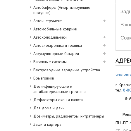
Автобаферы (Амортизирующие
Зад
подушки)
Автоинструмент
В ко
Автомобильные коврики
Автохолодильники
Сов
Автоэлектроника и техника
Аккумуляторные батареи
АДРЕ
Багажные системы
Беспроводные зарядные устройства
смотрите
Брызговики
г. Красн
Дезинфицирующие и
тел.
8-8
антибактериальные средства
8-900
Дефлекторы окон и капота
Для дома и дачи
Реж
Дозиметры, радиометры, нитратомеры
ПН -ПТ с
Защита картера