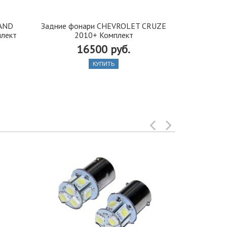
LAND
Задние фонари CHEVROLET CRUZE
Задни
плект
2010+ Комплект
HIGHLANDER
16500 руб.
1
КУПИТЬ