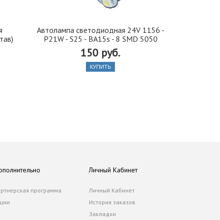
я
Автолампа cветодиодная 24V 1156 -
Иранская 
тав)
P21W - S25 - BA15s - 8 SMD 5050
стекло 42, 5
150 руб.
КУПИТЬ
ополнительно
Личный Кабинет
ртнерская программа
Личный Кабинет
ции
История заказов
Закладки