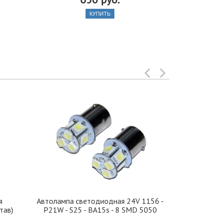
КУПИТЬ
я
Автолампа cветодиодная 24V 1156 -
Иранская 
тав)
P21W - S25 - BA15s - 8 SMD 5050
стекло 42, 5