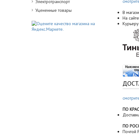
смотрит
Электротранспорт
Уцененные товары
В магази
На сайте
Курьеру
ДОСТ
смотрит
ПО КРА
Доставк
ПО РОС
Почтой Р