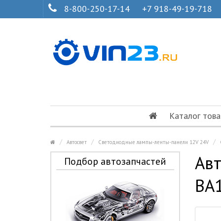
8-800-250-17-14
+7 918-49-19-718
Каталог това
Автосвет
Светодиодные лампы-ленты-панели 12V 24V
Авт
Подбор автозапчастей
BA1