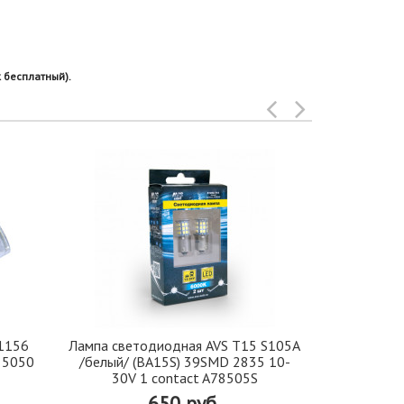
 бесплатный).
1156
Лампа светодиодная AVS T15 S105A
Светодиод
D 5050
/белый/ (BA15S) 39SMD 2835 10-
24В 21W
30V 1 contact A78505S
650 руб.