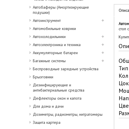
Автобаферы (Амортизирующие
Опис
подушки)
Автоинструмент
Автом
Автомобильные коврики
стоп 
Автохолодильники
Купит
Автоэлектроника и техника
Опи
Аккумуляторные батареи
Общ
Багажные системы
Тип
Беспроводные зарядные устройства
Кол
Брызговики
Цок
Дезинфицирующие и
Мощ
антибактериальные средства
Нап
Дефлекторы окон и капота
Цве
Для дома и дачи
Раз
Дозиметры, радиометры, нитратомеры
Защита картера