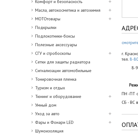
Комфорт и безопасность
Масла, автокосметика и автохимия
МОТОтовары
АДРЕ
Подкрылки
Подлокотники-боксы
смотрите
Полезные аксессуары
СГУ и стробоскопы
г. Красн
тел.
8-8
Сетки для защиты радиатора
8-900
Сигнализации автомобильные
Тонировочная пленка
Реж
Туризм и отдых
ПН -ПТ с
Тюнинг и оборудование
СБ - ВС 
Умный дом
Уход за авто
Фары и Фонари LED
ОПЛА
Шумоизоляция