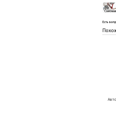
Есть воп
Похо
Авто