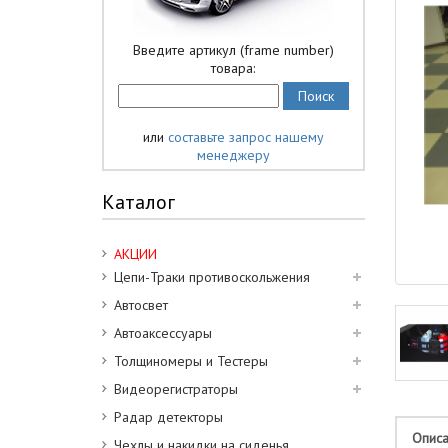
Введите артикул (frame number)
товара:
или
составьте запрос нашему
менеджеру
Каталог
АКЦИИ
Цепи-Траки противоскольжения
Автосвет
Автоаксессуары
Толщиномеры и Тестеры
Видеорегистраторы
Радар детекторы
Опис
Чехлы и накидки на сиденья