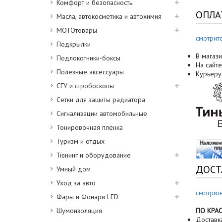
Комфорт и безопасность
ОПЛА
Масла, автокосметика и автохимия
МОТОтовары
смотрит
Подкрылки
В магази
Подлокотники-боксы
На сайте
Полезные аксессуары
Курьеру
СГУ и стробоскопы
Сетки для защиты радиатора
Сигнализации автомобильные
Тонировочная пленка
Туризм и отдых
Тюнинг и оборудование
ДОСТ
Умный дом
Уход за авто
смотрит
Фары и Фонари LED
Шумоизоляция
ПО КРА
Доставк