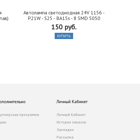
я
Автолампа cветодиодная 24V 1156 -
Иранская 
тав)
P21W - S25 - BA15s - 8 SMD 5050
стекло 42, 5
150 руб.
КУПИТЬ
ополнительно
Личный Кабинет
ртнерская программа
Личный Кабинет
ции
История заказов
Закладки
Рассылка