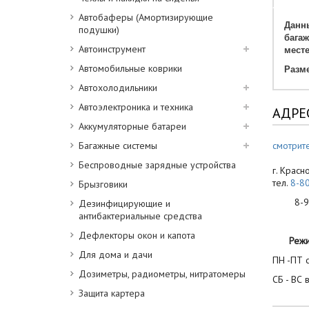
Автобаферы (Амортизирующие
Данны
подушки)
бага
Автоинструмент
месте
Автомобильные коврики
Разме
Автохолодильники
Автоэлектроника и техника
АДРЕ
Аккумуляторные батареи
Багажные системы
смотрите
Беспроводные зарядные устройства
г. Красн
тел.
8-8
Брызговики
8-900
Дезинфицирующие и
антибактериальные средства
Дефлекторы окон и капота
Реж
Для дома и дачи
ПН -ПТ с
Дозиметры, радиометры, нитратомеры
СБ - ВС 
Защита картера