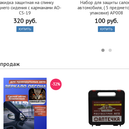
акидка защитная на спинку
Набор для защиты сало
него сидения с карманами AO-
автомобиля, ( 5 предмето
CS-19
упаковке) AP008
320 руб.
100 руб.
КУПИТЬ
КУПИТЬ
 продаж
-32%