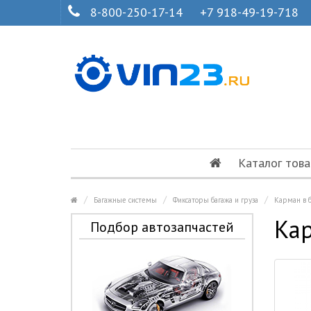
8-800-250-17-14
+7 918-49-19-718
Каталог това
Багажные системы
Фиксаторы багажа и груза
Карман в 
Кар
Подбор автозапчастей