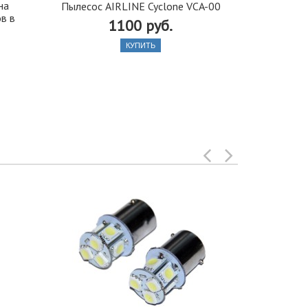
на
Держатель У
Пылесос AIRLINE Cyclone VCA-00
в в
навигат
1100 руб.
велосипеда
КУПИТЬ