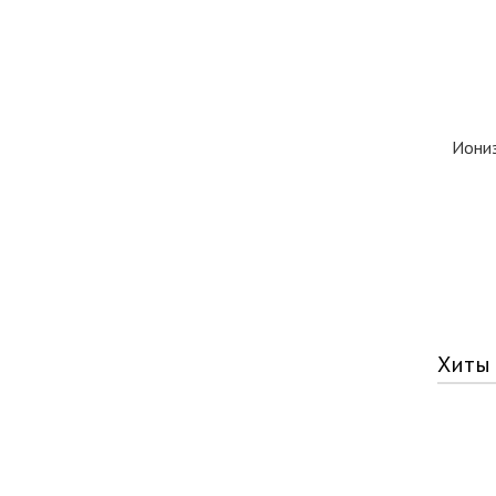
Иониз
Хиты