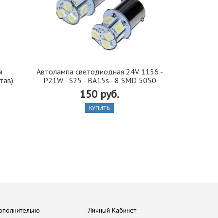
я
Автолампа cветодиодная 24V 1156 -
Иранская 
тав)
P21W - S25 - BA15s - 8 SMD 5050
стекло 42, 5
150 руб.
КУПИТЬ
ополнительно
Личный Кабинет