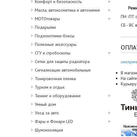
Комфорт и безопасность
Реж
Масла, автокосметика и автохимия
ПН -ПТ с
МОТОтовары
СБ - ВС 
Подкрылки
Подлокотники-боксы
Полезные аксессуары
ОПЛА
СГУ и стробоскопы
Сетки для защиты радиатора
смотрит
Сигнализации автомобильные
В магази
На сайте
Тонировочная пленка
Курьеру
Туризм и отдых
Тюнинг и оборудование
Умный дом
Уход за авто
Фары и Фонари LED
Шумоизоляция