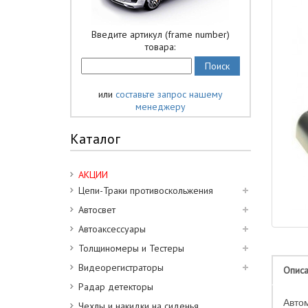
Введите артикул (frame number)
товара:
или
составьте запрос нашему
менеджеру
Каталог
АКЦИИ
Цепи-Траки противоскольжения
Автосвет
Автоаксессуары
Толщиномеры и Тестеры
Видеорегистраторы
Опис
Радар детекторы
Авто
Чехлы и накидки на сиденья