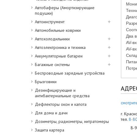
Монит
Автобаферы (Амортизирующие
Техни
подушки)
Диаго
Автоинструмент
Разре
Соот
Автомобильные коврики
Два 
Автохолодильники
AV-в
Автоэлектроника и техника
AV-в
Склад
Аккумуляторные батареи
Питан
Багажные системы
Потр
Беспроводные зарядные устройства
Брызговики
АДРЕ
Дезинфицирующие и
антибактериальные средства
смотрите
Дефлекторы окон и капота
Для дома и дачи
г. Красн
тел.
8-8
Дозиметры, радиометры, нитратомеры
8-900
Защита картера