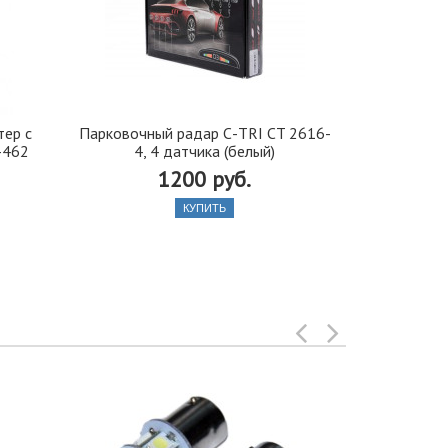
тер с
Парковочный радар С-TRI CT 2616-
Манометр
-462
4, 4 датчика (белый)
3.
1200 руб.
КУПИТЬ