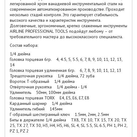
легированной хром ванадиевой инструментальной стали на
современном автоматизированном производстве. Проходит
несколько стадий контроля. Это гарантирует стабильность
высокого качества и характеристик инструмента.
Долговечные, эргономичные, крепко слаженные инструменты
AIRLINE PROFESSIONAL TOOLS подойдут любому – от
требовательного мастера до высококлассного специалиста.
Состав набора:
1/4 дюйма
Головка торцевая 6гр. 4, 4.5, 5, 5.5, 6, 7, 8, 9, 10, 11, 12, 13,
14
Головка торцевая удлиненная 6гр. 6, 7, 8, 9, 10, 11, 12, 13
Трещоточная рукоятка 1/4 дюйма, 72 зуба
Вороток Т-образный 1/4 дюйма
Отвёрточная рукоятка 1/4 дюйма - 1/4
Удлинитель 50мм, 100мм дюйма
Головка торцевая TORX E4, E5, E6, E7, E8
Карданный шарнир 1/4 дюйма
Удлинитель гибкий 145мм
Г-образный шестигранный ключ 1.5мм, 2мм, 2.5мм
Биты в держателе 1/4 дюйма TX8, TX 10, TX 15, TX 20, TX
25, TX 27, TX 30, H3, H4, H5, H6, SL 4, SL 5.5, SL 6.5, PH 1, PH 2,
PZ 1, PZ 2