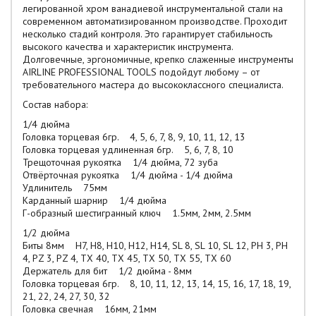
легированной хром ванадиевой инструментальной стали на
современном автоматизированном производстве. Проходит
несколько стадий контроля. Это гарантирует стабильность
высокого качества и характеристик инструмента.
Долговечные, эргономичные, крепко слаженные инструменты
AIRLINE PROFESSIONAL TOOLS подойдут любому – от
требовательного мастера до высококлассного специалиста.
Состав набора:
1/4 дюйма
Головка торцевая 6гр. 4, 5, 6, 7, 8, 9, 10, 11, 12, 13
Головка торцевая удлиненная 6гр. 5, 6, 7, 8, 10
Трещоточная рукоятка 1/4 дюйма, 72 зуба
Отвёрточная рукоятка 1/4 дюйма - 1/4 дюйма
Удлинитель 75мм
Карданный шарнир 1/4 дюйма
Г-образный шестигранный ключ 1.5мм, 2мм, 2.5мм
1/2 дюйма
Биты 8мм H7, H8, H10, H12, H14, SL 8, SL 10, SL 12, PH 3, PH
4, PZ 3, PZ 4, TX 40, TX 45, TX 50, TX 55, TX 60
Держатель для бит 1/2 дюйма - 8мм
Головка торцевая 6гр. 8, 10, 11, 12, 13, 14, 15, 16, 17, 18, 19,
21, 22, 24, 27, 30, 32
Головка свечная 16мм, 21мм