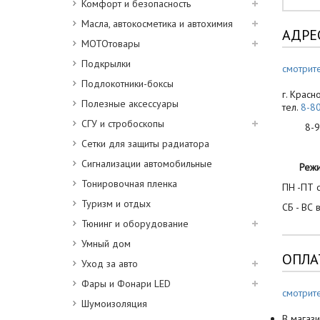
Комфорт и безопасность
Масла, автокосметика и автохимия
АДРЕ
МОТОтовары
Подкрылки
смотрите
Подлокотники-боксы
г. Красн
Полезные аксессуары
тел.
8-8
СГУ и стробоскопы
8-900
Сетки для защиты радиатора
Сигнализации автомобильные
Реж
Тонировочная пленка
ПН -ПТ с
Туризм и отдых
СБ - ВС 
Тюнинг и оборудование
Умный дом
ОПЛА
Уход за авто
Фары и Фонари LED
смотрит
Шумоизоляция
В магази