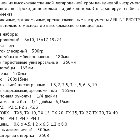
нен из высококачественной, легированной хром ванадиевой инструмен
водстве. Проходит несколько стадий контроля. Это гарантирует стабильн
умента.
вечные, эргономичные, крепко слаженные инструменты AIRLINE PROF
вательного мастера до высококлассного специалиста.
в набора:
рожковый 8х10, 13х17, 19х24
тка 3м
ток слесарный 300гр
когубцы комбинированные 180мм
и переставные универсальные 250мм
ногубцы 165мм
резы 170мм
ло 200х15мм
 ключей шестигранных 1.5, 2, 2.5, 3, 4, 5, 6, 8, 10
универсальный, эргономичный 165мм
рточная рукоятка 1/4 дюйма
тель для бит 1/4 дюйма - 6,35мм
PZ PZ 1, PZ 2, PZ 3
TORX TX8, TX 10, TX 15, TX 20, TX 25, TX 27, TX 30, TX 40
PH PH 1, PH 2, PH 3
шлиц 0.6 x 4.5, 1.2 x 6.5, 1.2 x 8.0
ень алюминиевый 300мм
каторная отвертка 250В