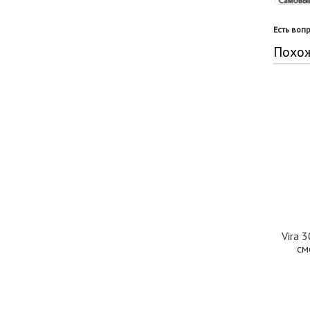
Есть воп
Похо
Vira 
см