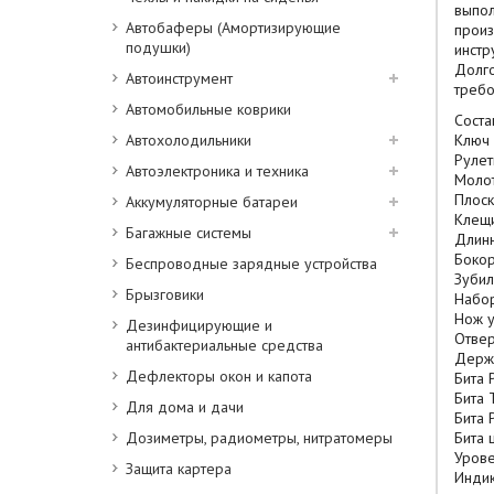
выпол
Автобаферы (Амортизирующие
произ
подушки)
инстр
Долго
Автоинструмент
требо
Автомобильные коврики
Соста
Автохолодильники
Ключ 
Руле
Автоэлектроника и техника
Моло
Плос
Аккумуляторные батареи
Клещ
Багажные системы
Длин
Боко
Беспроводные зарядные устройства
Зуби
Брызговики
Набор
Нож 
Дезинфицирующие и
Отве
антибактериальные средства
Держа
Дефлекторы окон и капота
Бита 
Бита 
Для дома и дачи
Бита 
Дозиметры, радиометры, нитратомеры
Бита 
Уров
Защита картера
Инди