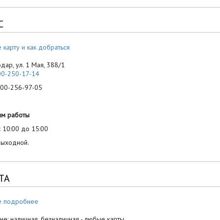
С
 карту и как добраться
одар, ул. 1 Мая, 388/1
00-250-17-14
-256-97-05
им работы
 10:00 до 15:00
выходной.
ТА
е подробнее
не: наличная, безналичная - любые карты