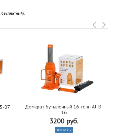
 бесплатный).
Домкрат бутылочный 16 тонн AJ-B-
Зерка
5-07
16
телескопич
м
3200 руб.
КУПИТЬ