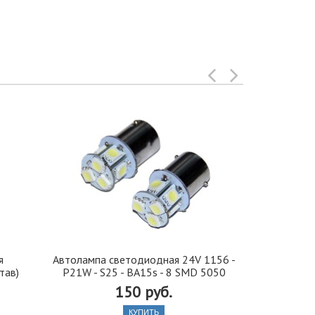
я
Автолампа cветодиодная 24V 1156 -
Иранская 
тав)
P21W - S25 - BA15s - 8 SMD 5050
стекло 42, 5
150 руб.
КУПИТЬ