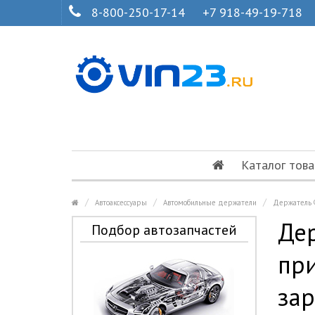
8-800-250-17-14
+7 918-49-19-718
Каталог това
Автоаксессуары
Автомобильные держатели
Держатель 
Дер
Подбор автозапчастей
при
зар