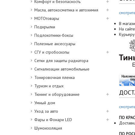
Комфорт и безопасность
Масла, автокосметика и автохимия
смотрит
МОТОтовары
В магази
Подкрылки
На сайте
Курьеру
Подлокотники-боксы
Полезные аксессуары
СГУ и стробоскопы
Сетки для защиты радиатора
Сигнализации автомобильные
Тонировочная пленка
Туризм и отдых
ДОСТ
Тюнинг и оборудование
Умный дом
смотрит
Уход за авто
ПО КРА
Фары и Фонари LED
Доставк
Шумоизоляция
ПО РОС