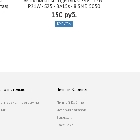
я
Автолампа cветодиодная 24V 1156 -
Иранская 
тав)
P21W - S25 - BA15s - 8 SMD 5050
стекло 42, 5
150 руб.
КУПИТЬ
ополнительно
Личный Кабинет
ртнерская программа
Личный Кабинет
ции
История заказов
Закладки
Рассылка