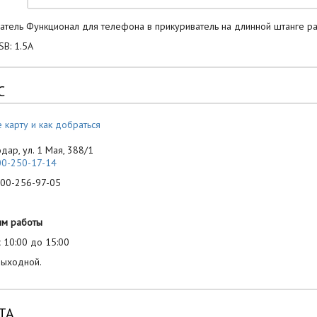
тель Функционал для телефона в прикуриватель на длинной штанге р
SB: 1.5А
С
 карту и как добраться
одар, ул. 1 Мая, 388/1
00-250-17-14
-256-97-05
им работы
 10:00 до 15:00
выходной.
ТА