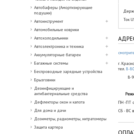
Автобаферы (Амортизирующие
Держа
подушки)
Ток U
Автоинструмент
Автомобильные коврики
АДРЕ
Автохолодильники
Автоэлектроника и техника
смотрите
Аккумуляторные батареи
Багажные системы
г. Красн
тел.
8-8
Беспроводные зарядные устройства
8-900
Брызговики
Дезинфицирующие и
антибактериальные средства
Реж
Дефлекторы окон и капота
ПН -ПТ с
Для дома и дачи
СБ - ВС 
Дозиметры, радиометры, нитратомеры
Защита картера
ОПЛА