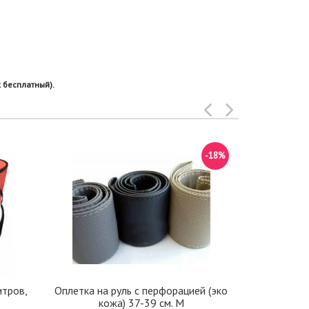
 бесплатный).
-18%
итров,
Оплетка на руль с перфорацией (эко
Накидки Альк
кожа) 37-39 см. M
с