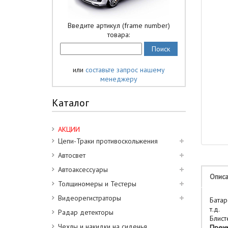
Введите артикул (frame number)
товара:
или
составьте запрос нашему
менеджеру
Каталог
АКЦИИ
Цепи-Траки противоскольжения
Автосвет
Автоаксессуары
Опис
Толщиномеры и Тестеры
Видеорегистраторы
Батар
т.д.
Радар детекторы
Блист
Чехлы и накидки на сиденья
Преим