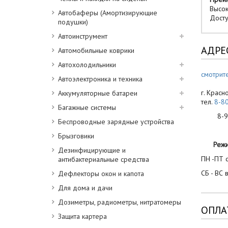
Высок
Автобаферы (Амортизирующие
Досту
подушки)
Автоинструмент
АДРЕ
Автомобильные коврики
Автохолодильники
смотрите
Автоэлектроника и техника
г. Красн
Аккумуляторные батареи
тел.
8-8
Багажные системы
8-900
Беспроводные зарядные устройства
Брызговики
Реж
Дезинфицирующие и
ПН -ПТ с
антибактериальные средства
СБ - ВС 
Дефлекторы окон и капота
Для дома и дачи
Дозиметры, радиометры, нитратомеры
ОПЛА
Защита картера