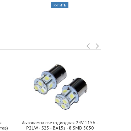
КУПИТЬ
я
Автолампа cветодиодная 24V 1156 -
Иранская 
тав)
P21W - S25 - BA15s - 8 SMD 5050
стекло 42, 5