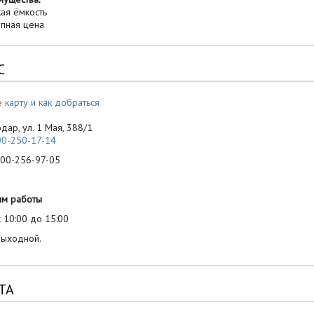
ая ёмкость
пная цена
С
 карту и как добраться
одар, ул. 1 Мая, 388/1
00-250-17-14
-256-97-05
им работы
 10:00 до 15:00
выходной.
ТА