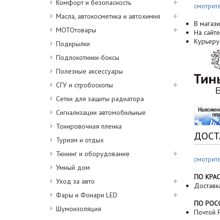
Комфорт и безопасность
смотрит
Масла, автокосметика и автохимия
В магази
МОТОтовары
На сайте
Курьеру
Подкрылки
Подлокотники-боксы
Полезные аксессуары
СГУ и стробоскопы
Сетки для защиты радиатора
Сигнализации автомобильные
Тонировочная пленка
ДОСТ
Туризм и отдых
Тюнинг и оборудование
смотрит
Умный дом
ПО КРА
Уход за авто
Доставк
Фары и Фонари LED
ПО РОС
Шумоизоляция
Почтой Р