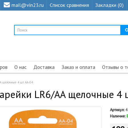
mail@vin23.ru
Список сравнения
Закладки (0)
ров
О нас
Доставка
Заказ и оплата
Отзывы о т
A щелочные 4 шт AA-04
арейки LR6/AA щелочные 4 
Артикул:
4
Наличие: