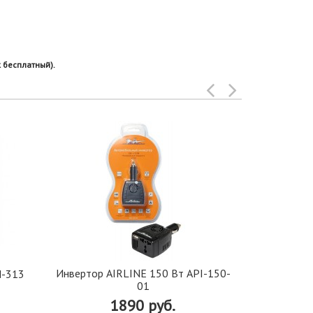
 бесплатный).
Инвертор AIRLINE 150 Вт API-150-
N-313
Кнопка Vipe
01
189
1890 руб.