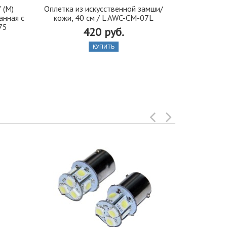
 (М)
Оплетка из искусственной замши/
Щетка сте
анная с
кожи, 40 см / L AWC-CM-07L
(19) г
75
420 руб.
КУПИТЬ