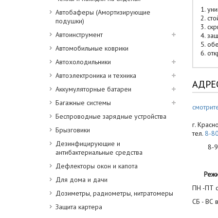
1. ун
Автобаферы (Амортизирующие
2. ст
подушки)
3. ск
Автоинструмент
4. за
5. об
Автомобильные коврики
6. от
Автохолодильники
Автоэлектроника и техника
АДРЕ
Аккумуляторные батареи
Багажные системы
смотрите
Беспроводные зарядные устройства
г. Красн
Брызговики
тел.
8-8
Дезинфицирующие и
8-900
антибактериальные средства
Дефлекторы окон и капота
Реж
Для дома и дачи
ПН -ПТ с
Дозиметры, радиометры, нитратомеры
СБ - ВС 
Защита картера