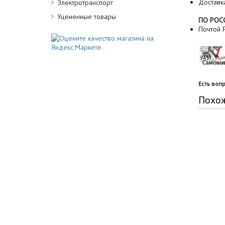
Доставк
Электротранспорт
Уцененные товары
ПО РОС
Почтой Р
Есть воп
Похо