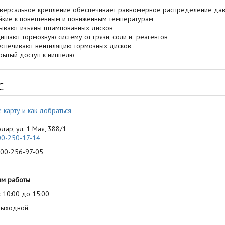
иверсальное крепление обеспечивает равномерное распределение дав
ойкие к повешенным и пониженным температурам
рывают изъяны штампованных дисков
щищают тормозную систему от грязи, соли и реагентов
еспечивают вентиляцию тормозных дисков
крытый доступ к ниппелю
С
 карту и как добраться
одар, ул. 1 Мая, 388/1
00-250-17-14
-256-97-05
им работы
 10:00 до 15:00
выходной.