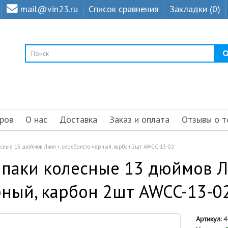
mail@vin23.ru
Список сравнения
Закладки (0)
ров
О нас
Доставка
Заказ и оплата
Отзывы о т
есные 13 дюймов Лион +, серебристо-черный, карбон 2шт AWCC-13-02
паки колесные 13 дюймов Ли
ный, карбон 2шт AWCC-13-0
Артикул:
4