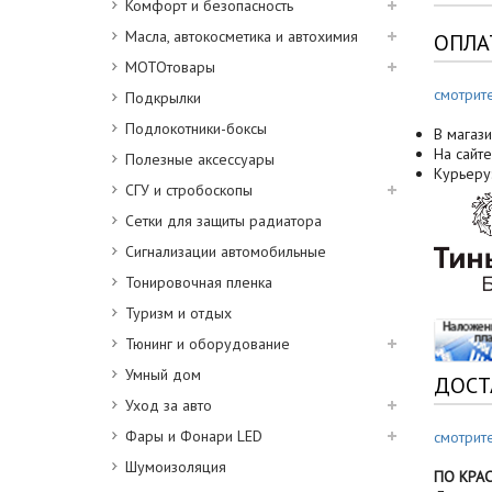
Комфорт и безопасность
Масла, автокосметика и автохимия
ОПЛА
МОТОтовары
смотрит
Подкрылки
Подлокотники-боксы
В магази
На сайте
Полезные аксессуары
Курьеру
СГУ и стробоскопы
Сетки для защиты радиатора
Сигнализации автомобильные
Тонировочная пленка
Туризм и отдых
Тюнинг и оборудование
Умный дом
ДОСТ
Уход за авто
Фары и Фонари LED
смотрит
Шумоизоляция
ПО КРА