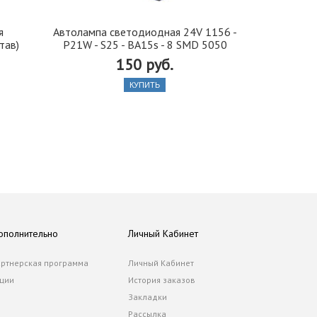
я
Автолампа cветодиодная 24V 1156 -
Иранская 
тав)
P21W - S25 - BA15s - 8 SMD 5050
стекло 42, 5
150 руб.
КУПИТЬ
ополнительно
Личный Кабинет
ртнерская программа
Личный Кабинет
ции
История заказов
Закладки
Рассылка