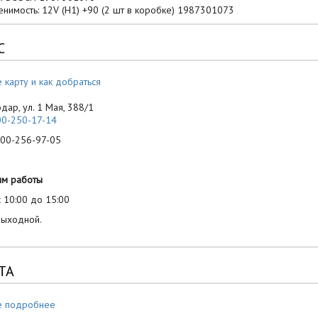
нимость: 12V (H1) +90 (2 шт в коробке) 1987301073
С
 карту и как добраться
одар, ул. 1 Мая, 388/1
00-250-17-14
-256-97-05
им работы
 10:00 до 15:00
выходной.
ТА
е подробнее