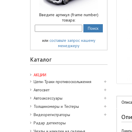
Введите артикул (frame number)
товара:
или
составьте запрос нашему
менеджеру
Каталог
АКЦИИ
Цепи-Траки противоскольжения
Автосвет
Автоаксессуары
Опис
Толщиномеры и Тестеры
Видеорегистраторы
Опи
Радар детекторы
Ламп
Чехлы и накидки на сиденья