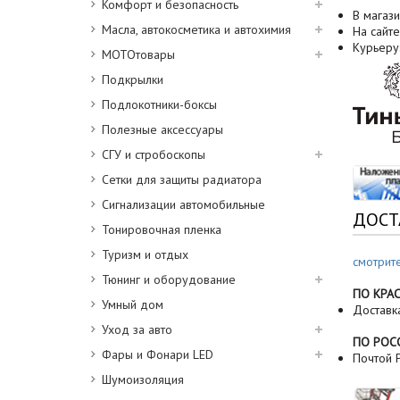
Комфорт и безопасность
В магази
Масла, автокосметика и автохимия
На сайте
Курьеру
МОТОтовары
Подкрылки
Подлокотники-боксы
Полезные аксессуары
СГУ и стробоскопы
Сетки для защиты радиатора
Сигнализации автомобильные
ДОСТ
Тонировочная пленка
Туризм и отдых
смотрит
Тюнинг и оборудование
ПО КРА
Умный дом
Доставк
Уход за авто
ПО РОС
Фары и Фонари LED
Почтой Р
Шумоизоляция