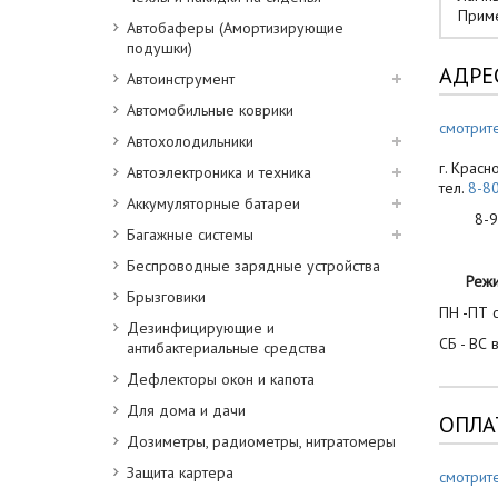
Приме
Автобаферы (Амортизирующие
подушки)
АДРЕ
Автоинструмент
Автомобильные коврики
смотрите
Автохолодильники
г. Красн
Автоэлектроника и техника
тел.
8-8
Аккумуляторные батареи
8-900
Багажные системы
Беспроводные зарядные устройства
Реж
Брызговики
ПН -ПТ с
Дезинфицирующие и
СБ - ВС 
антибактериальные средства
Дефлекторы окон и капота
Для дома и дачи
ОПЛА
Дозиметры, радиометры, нитратомеры
Защита картера
смотрит