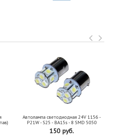
я
Автолампа cветодиодная 24V 1156 -
Иранская 
тав)
P21W - S25 - BA15s - 8 SMD 5050
стекло 42, 5
150 руб.