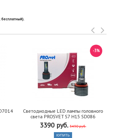
 бесплатный).
-3%
MD7014
Светодиодные LED лампы головного
Фишка с пр
света PROSVET S7 H15 SD086
3390 руб.
3490 руб.
КУПИТЬ