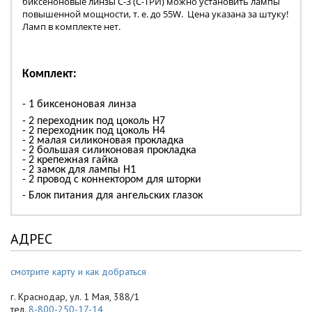
биксеноновые линзы С-3 (С-ТРИ) можно установить лампы
повышенной мощности, т. е. до 55W. Цена указана за штуку!
Ламп в комплекте нет.
Комплект:
- 1
биксеноновая линза
-
2
переходник под цоколь H
7
-
2
переходник под цоколь H4
-
2
малая силиконовая прокладка
-
2
большая силиконовая прокладка
-
2
крепежная гайка
-
2
замок для лампы H1
-
2
провод с коннектором для шторки
-
Блок питания для ангельских глазок
АДРЕС
смотрите карту и как добраться
г. Краснодар, ул. 1 Мая, 388/1
тел.
8-800-250-17-14