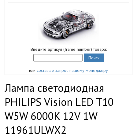
Введите артикул (frame number) товара:
или
составьте запрос нашему менеджеру
Лампа светодиодная
PHILIPS Vision LED T10
W5W 6000K 12V 1W
11961ULWX2