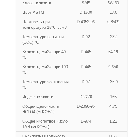
Класс вязкости
SAE
5W-30
Цвет ASTM
D-1500
L3.0
Плотность при
D-4052-96
0.8509
температуре 15°C г/см
3
Температура вспышки
D-92
232
(COC) °C
Вязкость, мм2/с при 40
D-445
54.19
°C
Вязкость, мм2/с при 100
D-445
9.656
°C
Температура застывания
D-97
-35.0
°C
Индекс вязкости
D-2270
165
Общая щелочность
D-2896-96
4.75
HCLO
4
(мгKOH/г)
Общее кислотное число
D-974
1.22
TAN (мгKOH/г)
Сульфатная зольность
0.52