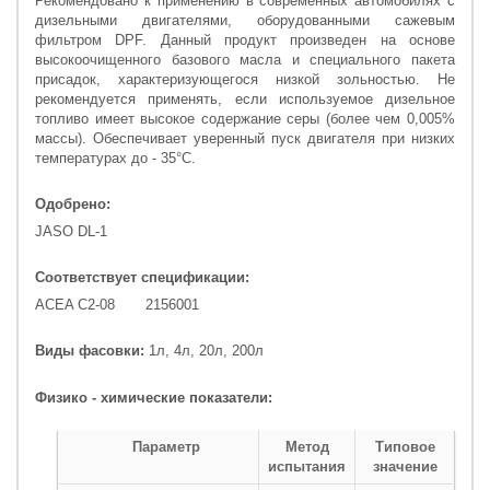
Рекомендовано к применению в современных автомобилях с
дизельными двигателями, оборудованными сажевым
фильтром DPF. Данный продукт произведен на основе
высокоочищенного базового масла и специального пакета
присадок, характеризующегося низкой зольностью. Не
рекомендуется применять, если используемое дизельное
топливо имеет высокое содержание серы (более чем 0,005%
массы). Обеспечивает уверенный пуск двигателя при низких
температурах до - 35°C.
Одобрено:
JASO DL-1
Соответствует спецификации:
ACEA С2-08 2156001
Виды фасовки:
1л, 4л, 20л, 200л
Физико - химические показатели:
Параметр
Метод
Типовое
испытания
значение