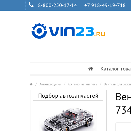
8-800-250-17-14
+7 918-49-19-718
Каталог това
Автоаксессуары
Колпачки на ниппель
Вентиль для беск
Вен
Подбор автозапчастей
73