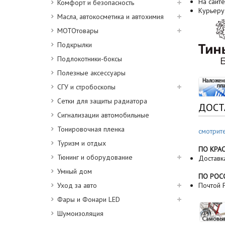
На сайте
Комфорт и безопасность
Курьеру
Масла, автокосметика и автохимия
МОТОтовары
Подкрылки
Подлокотники-боксы
Полезные аксессуары
СГУ и стробоскопы
Сетки для защиты радиатора
ДОСТ
Сигнализации автомобильные
Тонировочная пленка
смотрит
Туризм и отдых
ПО КРА
Тюнинг и оборудование
Доставк
Умный дом
ПО РОС
Уход за авто
Почтой Р
Фары и Фонари LED
Шумоизоляция