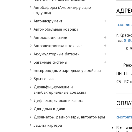
Автобаферы (Амортизирующие
АДРЕ
подушки)
Автоинструмент
смотрите
Автомобильные коврики
г. Красн
Автохолодильники
тел.
8-8
Автоэлектроника и техника
8-900
Аккумуляторные батареи
Багажные системы
Реж
Беспроводные зарядные устройства
ПН -ПТ с
Брызговики
СБ - ВС 
Дезинфицирующие и
антибактериальные средства
Дефлекторы окон и капота
ОПЛА
Для дома и дачи
Дозиметры, радиометры, нитратомеры
смотрит
Защита картера
В магази