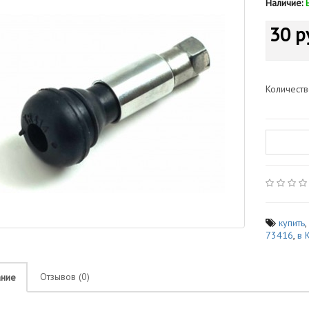
Наличие:
30 р
Количест
купить
73416
,
в 
Отзывов (0)
ание