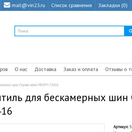
mail@vin23.ru
Список сравнения
Закладки (0)
ров
О нас
Доставка
Заказ и оплата
Отзывы о т
амерных шин Сервис ключ PROFFI 73416
тиль для бескамерных шин 
416
Артикул:
5