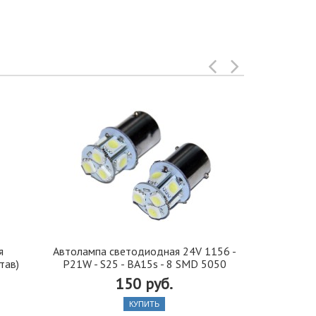
я
Автолампа cветодиодная 24V 1156 -
Иранская 
тав)
P21W - S25 - BA15s - 8 SMD 5050
стекло 42, 5
150 руб.
КУПИТЬ