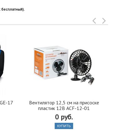
 бесплатный).
GE-17
Вентилятор 12,5 см на присоске
Держат
пластик 12В ACF-12-01
крепления р
S
0 руб.
КУПИТЬ