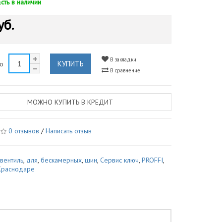
Есть в наличии
уб.
В закладки
КУПИТЬ
во
В сравнение
МОЖНО КУПИТЬ В КРЕДИТ
0 отзывов
/
Написать отзыв
,
вентиль
,
для
,
бескамерных
,
шин
,
Сервис ключ
,
PROFFI
,
Краснодаре