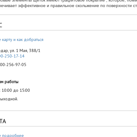
новые элементы щёток имеют графитовое покрытие , которое, пом
ечивает эффективное и правильное скольжение по поверхности сте
С
 карту и как добраться
одар, ул. 1 Мая, 388/1
00-250-17-14
-256-97-05
им работы
 10:00 до 15:00
выходной.
ТА
е подробнее