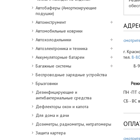
Рези
обесп
Автобаферы (Амортизирующие
подушки)
Автоинструмент
АДРЕ
Автомобильные коврики
Автохолодильники
смотрите
Автоэлектроника и техника
г. Красн
Аккумуляторные батареи
тел.
8-8
Багажные системы
8-900
Беспроводные зарядные устройства
Брызговики
Реж
Дезинфицирующие и
ПН -ПТ с
антибактериальные средства
СБ - ВС 
Дефлекторы окон и капота
Для дома и дачи
ОПЛА
Дозиметры, радиометры, нитратомеры
Защита картера
смотрит