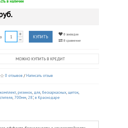
Есть в наличии
руб.
В закладки
КУПИТЬ
во
В сравнение
МОЖНО КУПИТЬ В КРЕДИТ
0 отзывов
/
Написать отзыв
,
комплект
,
резинок
,
для
,
бескаркасных
,
щеток
,
стителя
,
700мм
,
28"
,
в Краснодаре