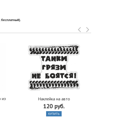
 бесплатный).
 из
Щетка стек
Наклейка на авто
380 м
120 руб.
КУПИТЬ