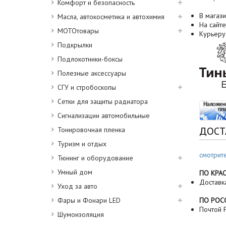
Комфорт и безопасность
В магази
Масла, автокосметика и автохимия
На сайте
МОТОтовары
Курьеру
Подкрылки
Подлокотники-боксы
Полезные аксессуары
СГУ и стробоскопы
Сетки для защиты радиатора
Сигнализации автомобильные
ДОСТ
Тонировочная пленка
Туризм и отдых
смотрит
Тюнинг и оборудование
Умный дом
ПО КРА
Доставк
Уход за авто
Фары и Фонари LED
ПО РОС
Почтой Р
Шумоизоляция