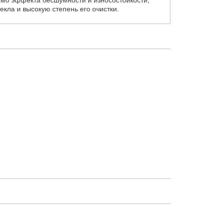
имо эффекта бесшумности и износостойкости,
кла и высокую степень его очистки.