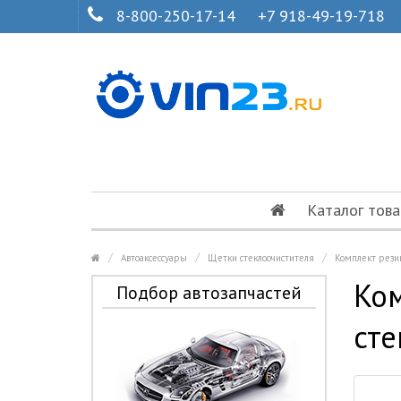
8-800-250-17-14
+7 918-49-19-718
Каталог това
Автоаксессуары
Щетки стеклоочистителя
Комплект рези
Ком
Подбор автозапчастей
сте