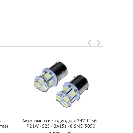
я
Автолампа cветодиодная 24V 1156 -
Иранская 
тав)
P21W - S25 - BA15s - 8 SMD 5050
стекло 42, 5